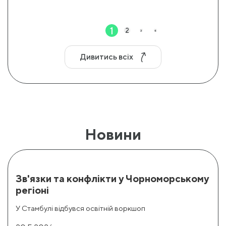
1
2
3
4
5
6
7
8
Дивитись всіх
Новини
Зв'язки та конфлікти у Чорноморському
регіоні
У Стамбулі відбувся освітній воркшоп