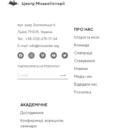
Центр Міської Історії
вул. акад. Богомольця 6
ПРО НАС
Львів 79005, Україна
Історія та місія
Тел.:
+38-032-275-17-34
Команда
E-mail:
info@lvivcenter.org
Співпраця
Стажування
ПІДПИСАТИСЬ НА РОЗСИЛКУ:
Новини
Медіа і ми
Відвідати нас
Розсилка
АКАДЕМІЧНЕ
Дослідження
Конференції, воркшопи,
семінари