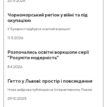
20.5.2026
Чорноморський регіон у війні та під
окупацією
У Бухаресті відбувся освітній воркшоп
11.5.2026
Розпочались освітні воркшопи серії
"Розуміти модерність"
8.4.2026
Ґетто у Львові: простір і повсякдення
Нова цифрова публікація на Інтерактивному Львові
29.10.2025