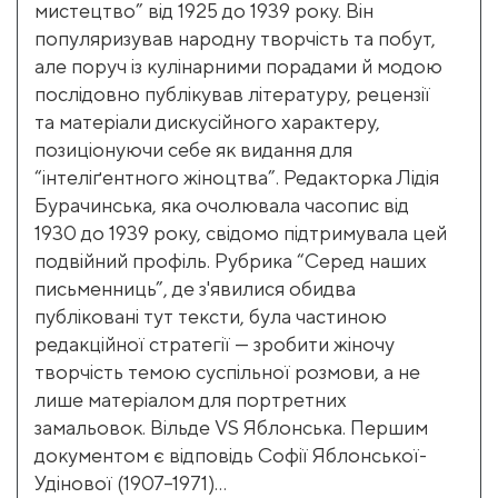
мистецтво” від 1925 до 1939 року. Він
популяризував народну творчість та побут,
але поруч із кулінарними порадами й модою
послідовно публікував літературу, рецензії
та матеріали дискусійного характеру,
позиціонуючи себе як видання для
“інтеліґентного жіноцтва”. Редакторка Лідія
Бурачинська, яка очолювала часопис від
1930 до 1939 року, свідомо підтримувала цей
подвійний профіль. Рубрика “Серед наших
письменниць”, де з'явилися обидва
публіковані тут тексти, була частиною
редакційної стратегії — зробити жіночу
творчість темою суспільної розмови, а не
лише матеріалом для портретних
замальовок. Вільде VS Яблонська. Першим
документом є відповідь Софії Яблонської-
Удінової (1907–1971)...