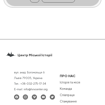
Центр Міської Історії
вул. акад. Богомольця 6
ПРО НАС
Львів 79005, Україна
Історія та місія
Тел.:
+38-032-275-17-34
Команда
E-mail:
info@lvivcenter.org
Співпраця
Стажування