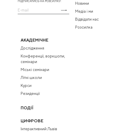
ПІДПИСАТИСЬ НА РОЗСИЛКУ:
Новини
Медіа і ми
Відвідати нас
Розсилка
АКАДЕМІЧНЕ
Дослідження
Конференції, воркшопи,
семінари
Міські семінари
Літні школи
Курси
Резиденції
ПОДІЇ
ЦИФРОВЕ
Інтерактивний Львів