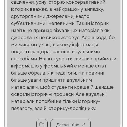
свідчення, усну історію консервативний
історик вважає, в найкращому випадку,
другорядними джерелами, надто
суб'єктивними і непевними. Такий історик
навіть не признає візуальних матеріалів як
джерела, їх не використовує. Але шкода, бо
ми живемо у часі, в якому інформація
подається щораз частіше візуальними
способами. Наші студенти звикли сприймати
інформацію у формі, в якій є менше слів і
більше образів. Як педагоги, ми повинні
більше уваги приділяти візуальним
матеріалам, щоб студенти краще й швидше
освоїли історичні процеси. Але візуальні
матеріали потрібні не тільки історику-
педагогу, але й історику-досліднику.
Детальніше