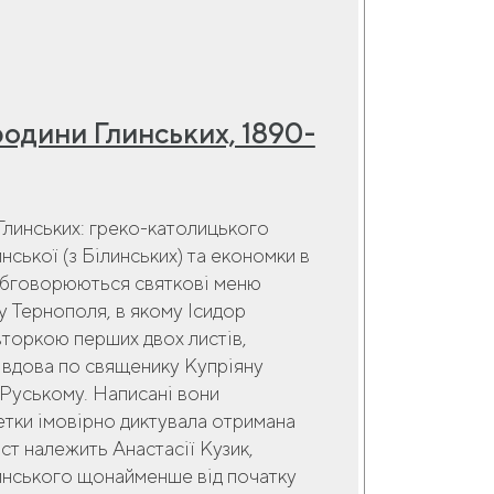
родини Глинських, 1890-
Глинських: греко-католицького
нської (з Білинських) та економки в
, обговорюються святкові меню
у Тернополя, в якому Ісидор
вторкою перших двох листів,
, вдова по священику Купріяну
-Руському. Написані вони
тки імовірно диктувала отримана
ст належить Анастасії Кузик,
линського щонайменше від початку