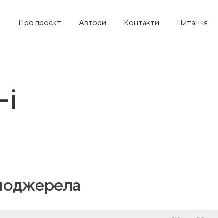
Про проєкт
Автори
Контакти
Питання
-і
оджерела