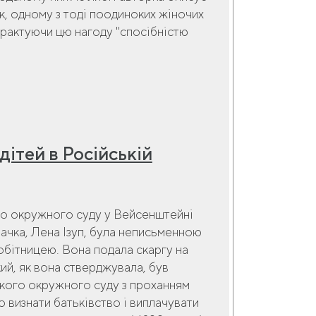
к, одному з тоді поодиноких жіночих
трактуючи цю нагоду "спосібністю
ітей в Російській
до окружного суду у Вейсенштейні
ивачка, Лена Ізуп, була неписьменною
бітницею. Вона подала скаргу на
й, як вона стверджувала, був
ського окружного суду з проханням
 визнати батьківство і виплачувати