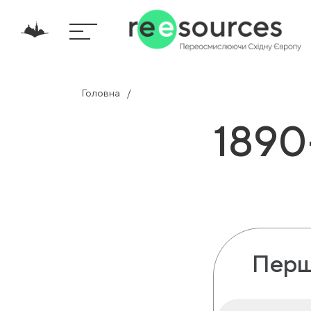
Головна
1890
Перш