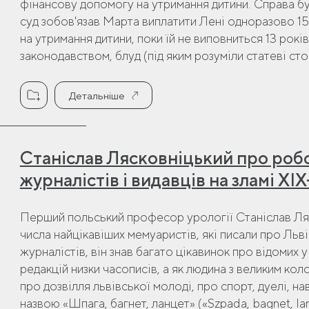
фінансову допомогу на утримання дитини. Справа бул
суд зобов'язав Марта виплатити Лені одноразово 15
на утримання дитини, поки їй не виповниться 13 рокі
законодавством, блуд (під яким розуміли статеві стос
Детальніше
Станіслав Лясковніцький про робо
журналістів і видавців на зламі XI
Перший польський професор урології Станіслав Ляс
числа найцікавіших мемуаристів, які писали про Львів
журналістів, він знав багато цікавинок про відомих у
редакцій низки часописів, а як людина з великим коло
про дозвілля львівської молоді, про спорт, дуелі, н
назвою «Шпага, багнет, ланцет» («Szpada, bagnet, l