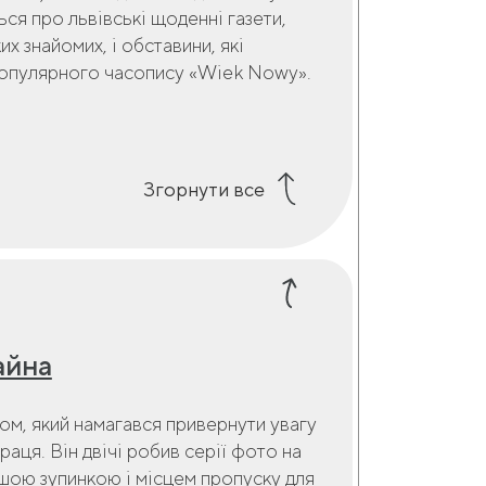
ься про львівські щоденні газети,
их знайомих, і обставини, які
популярного часопису «Wiek Nowy».
Згорнути все
айна
ом, який намагався привернути увагу
раця. Він двічі робив серії фото на
ршою зупинкою і місцем пропуску для