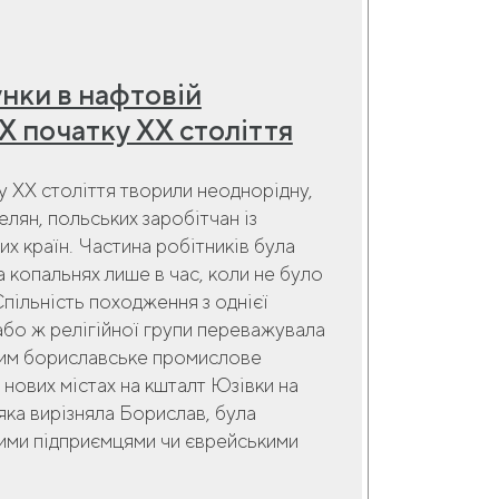
унки в нафтовій
Х початку ХХ століття
ку XX століття творили неоднорідну,
елян, польських заробітчан із
ших країн. Частина робітників була
 копальнях лише в час, коли не було
Спільність походження з однієї
 або ж релігійної групи переважувала
 Цим бориславське промислове
нових містах на кшталт Юзівки на
яка вирізняла Борислав, була
кими підприємцями чи єврейськими