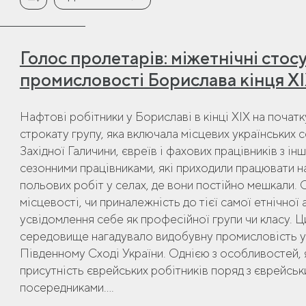
Голос пролетарів: міжетнічні стос
промисловості Борислава кінця ХІ
Нафтові робітники у Бориславі в кінці XIX на почат
строкату групу, яка включала місцевих українських с
Західної Галичини, євреїв і фахових працівників з ін
сезонними працівниками, які приходили працювати на
польових робіт у селах, де вони постійно мешкали. 
місцевості, чи приналежність до тієї самої етнічної
усвідомлення себе як професійної групи чи класу.
середовище нагадувало видобувну промисловість у 
Південному Сході України. Однією з особливостей, 
присутність єврейських робітників поряд з єврейсь
посередниками....