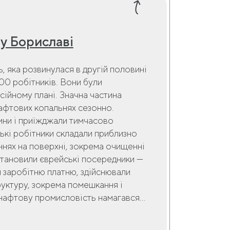
у Бориславі
 яка розвинулася в другій половині
000 робітників. Вони були
есійному плані. Значна частина
нафтових копальнях сезонно.
чини і приїжджали тимчасово
ькі робітники складали приблизно
ннях на поверхні, зокрема очищенні
тановили єврейські посередники —
їм заробітню платню, здійснювали
руктуру, зокрема помешкання і
нафтову промисловість намагався...