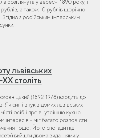
а розглянута у вересні 1890 року, і
 рублів, а також 10 рублів щорічно
в. Згідно з російським імперським
унки...
ту львівських
X–XX століть
ковніцький (1892–1978) входить до
. Як син і внук відомих львівських
 місті осіб і про внутрішню кухню
м інтересів – міг багато розповісти
авчання тощо. Його спогади під
ancet») вийшли двома виданнями у