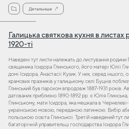
Детальніше
Галицька святкова кухня в листах 
1920-ті
Наведені тут листи належать до листування родини 
священика Ісидора Глинського, його матері Юлії Гли
домі Ісидора, Анастасії Кузик. У них, серед іншого
храмових празників у галицькому селі Буцнів поблиз
Глинський був парохом впродовж 1887-1931 років. А
датованих приблизно 1890-1892 рр. є Юлія Глинська
Глинському, мати Ісидора, яка мешкала в Чернелеві
українською мовою, переданою латинкою. Вибір абе
польською освіта Глинської. Третій наведений тут ли
багаторічній управительці господарства Ісидора Г