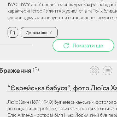
1970 і 1979 рр. У представлених уривках розповідаєт
характерні історії з життя журналістів та їхніх близьк
супроводжували заснування і становлення нового 
Детальніше
Показати ще
(2)
браження
“Єврейська бабуся”, фото Люїса Х
Люїс Хайн (1874-1940) був американським фотограф
до соціальних проблем, таких як міграція чи дитяча п
Еліс Айленд – острові біля Нью Йорку, який був пе