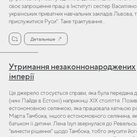
своє запрошення праці в Інституті сестер Василіяно
українських приватних навчальних закладів Львова, 
прислужитися Руси". Таке трактування...
Детальніше
Утримання незаконнонароджених д
імперії
Це джерело стосується справи, яка була передана 
(нині Пайде в Естонії) наприкінці ХІХ століття. Поз
естономовною селянкою, яка працювала хатньою ро
Марта Тамбока, іншого естономовного селянина, яки
батьком її дитини. Лена Ізуп звернулася до Ревель
"винести рішення" щодо Тамбока, тобто змусити його