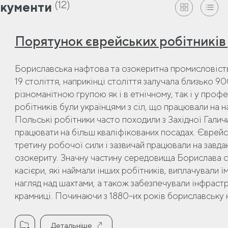
(12)
кументи
Порятунок єврейських робітників 
Бориславська нафтова та озокеритна промисловість,
19 століття, наприкінці століття залучала близько 9
різноманітною групою як і в етнічному, так і у проф
робітників були українцями з сіл, що працювали на 
Польські робітники часто походили з Західної Гали
працювати на більш кваліфікованих посадах. Єврейс
третину робочої сили і зазвичай працювали на завда
озокериту. Значну частину середовища Борислава с
касієри, які наймали інших робітників, виплачували 
нагляд над шахтами, а також забезпечували інфраст
крамниці. Починаючи з 1880–их років бориславську 
Детальніше