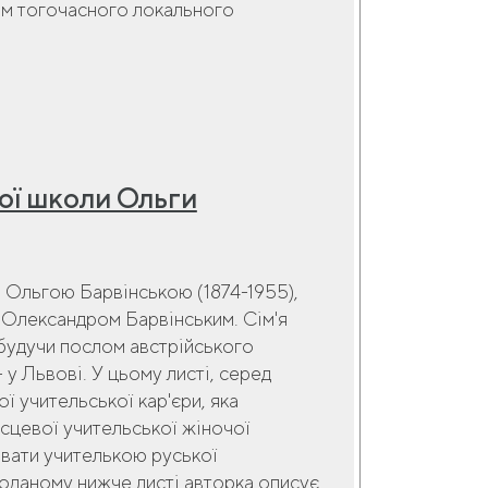
нням тогочасного локального
вої школи Ольги
, Ольгою Барвінською (1874-1955),
м Олександром Барвінським. Сім'я
 будучи послом австрійського
- у Львові. У цьому листі, серед
 учительської кар'єри, яка
сцевої учительської жіночої
ювати учителькою руської
У поданому нижче листі авторка описує