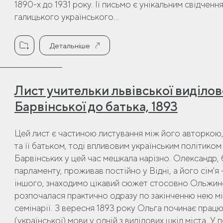
1890-х до 1931 року. Її письмо є унікальним свідче
галицького українського...
Детальніше
Лист учительки львівської виділо
Барвінської до батька, 1893
Цей лист є частиною листування між його авторкою
та її батьком, тоді впливовим українським політико
Барвінських у цей час мешкала нарізно. Олександр,
парламенту, проживав постійно у Відні, а його сім'я 
іншого, знаходимо цікавий сюжет стосовно Ольжиної
розпочалася практично одразу по закінченню нею мі
семінарії. З вересня 1893 року Ольга починає прац
(української) мови у одній з виділових шкіл міста. 