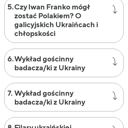
Czy Iwan Franko mógł
zostać Polakiem? O
galicyjskich Ukraińcach i
chłopskości
Wykład gościnny
badacza/ki z Ukrainy
Wykład gościnny
badacza/ki z Ukrainy
Filary ukraińskiej