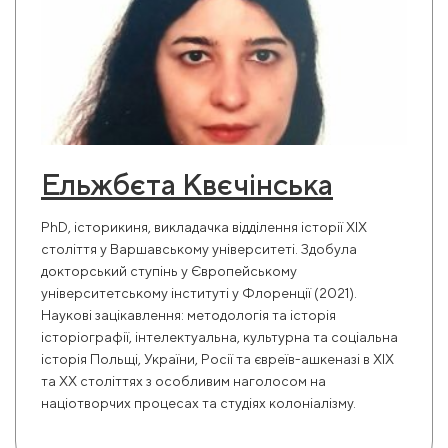
Ельжбєта Квєчінська
PhD, історикиня, викладачка відділення історії ХІХ
століття у Варшавському університеті. Здобула
докторський ступінь у Європейському
університетському інституті у Флоренції (2021).
Наукові зацікавлення: методологія та історія
історіографії, інтелектуальна, культурна та соціальна
історія Польщі, України, Росії та євреїв-ашкеназі в ХІХ
та ХХ століттях з особливим наголосом на
націотворчих процесах та студіях колоніалізму.