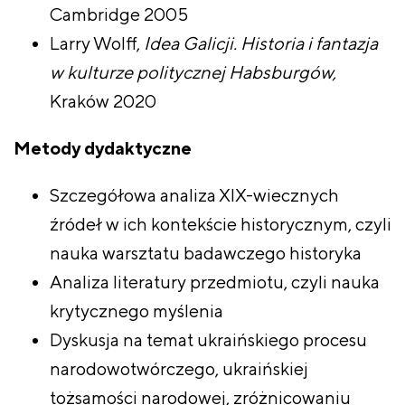
Cambridge 2005
Larry Wolff,
Idea Galicji. Historia i fantazja
w kulturze politycznej Habsburgów,
Kraków 2020
Metody dydaktyczne
Szczegółowa analiza XIX-wiecznych
źródeł w ich kontekście historycznym, czyli
nauka warsztatu badawczego historyka
Analiza literatury przedmiotu, czyli nauka
krytycznego myślenia
Dyskusja na temat ukraińskiego procesu
narodowotwórczego, ukraińskiej
tożsamości narodowej, zróżnicowaniu