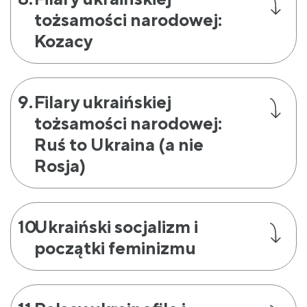
tożsamości narodowej:
Kozacy
Filary ukraińskiej
tożsamości narodowej:
Ruś to Ukraina (a nie
Rosja)
Ukraiński socjalizm i
początki feminizmu