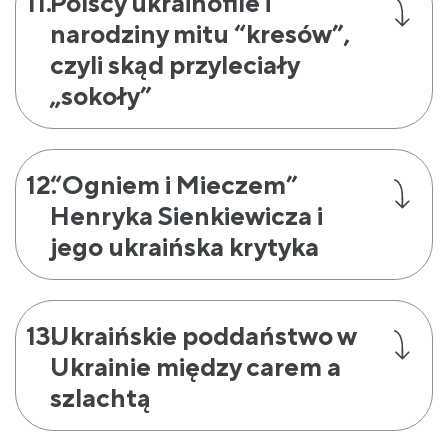
Polscy ukrainofile i
narodziny mitu “kresów”,
czyli skąd przyleciały
„sokoły”
“Ogniem i Mieczem”
Henryka Sienkiewicza i
jego ukraińska krytyka
Ukraińskie poddaństwo w
Ukrainie między carem a
szlachtą