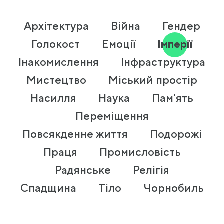
Архітектура
Війна
Гендер
Голокост
Емоції
Імперії
Інакомислення
Інфраструктура
Мистецтво
Міський простір
Насилля
Наука
Пам'ять
Переміщення
Повсякденне життя
Подорожі
Праця
Промисловість
Радянське
Релігія
Спадщина
Тіло
Чорнобиль