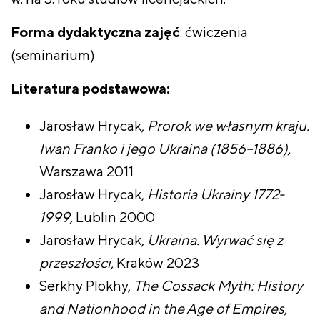
Forma dydaktyczna zajęć
: ćwiczenia
(seminarium)
Literatura podstawowa:
Jarosław Hrycak,
Prorok we własnym kraju.
Iwan Franko i jego Ukraina (1856–1886),
Warszawa 2011
Jarosław Hrycak,
Historia Ukrainy 1772-
1999,
Lublin 2000
Jarosław Hrycak,
Ukraina. Wyrwać się z
przeszłości,
Kraków 2023
Serkhy Plokhy,
The Cossack Myth: History
and Nationhood in the Age of Empires
,