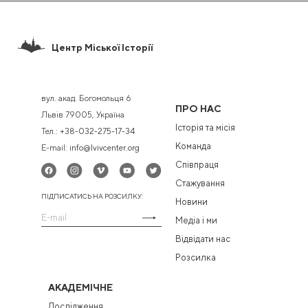
Центр Міської Історії
вул. акад. Богомольця 6
ПРО НАС
Львів 79005, Україна
Історія та місія
Тел.:
+38-032-275-17-34
Команда
E-mail:
info@lvivcenter.org
Співпраця
Стажування
ПІДПИСАТИСЬ НА РОЗСИЛКУ:
Новини
Медіа і ми
Відвідати нас
Розсилка
АКАДЕМІЧНЕ
Дослідження