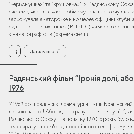
“черьомушках” та “хрущовках”. У Радянському Союзі
система, яка одночасно обмежувала і заохочувала 
заохочувала аматорське кіно через офіційні клуби,
раді професійних спілок (ВЦРПС) чи через організац
кінематографістів (окрема секція...
Детальніше
Радянський фільм “Іронія долі, або
1976
У 1969 році радянські драматурги Еміль Брагінський
легкою парою! Або одного разу в новорічну ніч”, як
Радянського Союзу. На початку 1970-х років було в
телеекрану, і прем'єра двосерійного телефільму від
1975-1976 років. Подібно до випадку з московсько