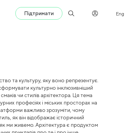
Підтримати
Eng
ство та культуру, яку воно репрезентує.
ає сформувати культурно інклюзивніший
смаків чи стилів архітектора. Ця тема
турних професіях і міських просторах на
платформи важливо зрозуміти, чому
тиль, як він відображає історичний
, як ми живемо. Архітектура є продуктом
чних прикладів про те і про інше.