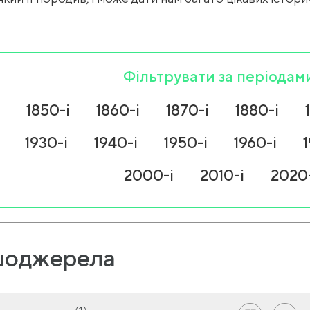
Фільтрувати за періодам
1850-і
1860-і
1870-і
1880-і
1930-і
1940-і
1950-і
1960-і
2000-і
2010-і
2020-
оджерела