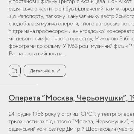
у постановці фільму Григорія Козінцева “Дон Кіхот”
радянською картиною і був відзначений на міжнарод
що Рапопорту, палкому шанувальнику австрійськог
сподобалася музика оперети, і його авторська поста
підтримана професором Ленінградської консервато
місцевого симфонічного оркестру, Миколою Рабінов
фонограми до фільму. У 1963 році музичний фільм 
Раппапорта вийшов на...
Детальніше
Оперета “Москва, Черьомушки”, 1
24 грудня 1958 року у столиці СРСР, у театрі оперет
трьох частинах під назвою “Москва, Черьомушки”, му
радянський композитор Дмітрій Шостакович (часто 