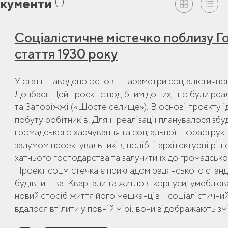
(1)
кументи
Соціалістичне містечко поблизу Го
cтаття 1930 року
У статті наведено основні параметри соціалістичног
Донбасі. Цей проєкт є подібним до тих, що були реал
та Запоріжжі («Шосте селище»). В основі проєкту 
побуту робітників. Для її реалізації планувалося з
громадського харчування та соціальної інфраструктур
задумом проектувальників, подібні архітектурні ріше
хатнього господарства та залучити їх до громадсько
Проект соцмістечка є прикладом радянського стан
будівництва. Квартали та житлові корпуси, умеблю
новий спосіб життя його мешканців – соціалістични
вдалося втілити у повній мірі, вони відображають змі