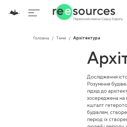
Головна
Теми
Архітектура
Архі
Дослідження істо
Розуміння будіве
підхід до архіте
зосереджена на м
кшталт гетеротоп
будівлям, створе
період їх створе
людей і періоду, 