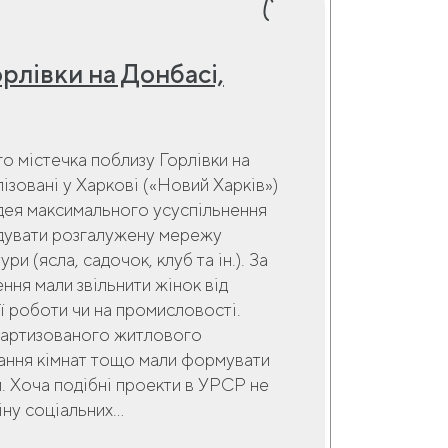
рлівки на Донбасі,
о містечка поблизу Горлівки на
ізовані у Харкові («Новий Харків»)
ідея максимального усуспільнення
будувати розгалужену мережу
и (ясла, садочок, клуб та ін.). За
ння мали звільнити жінок від
ї роботи чи на промисловості.
дартизованого житлового
вання кімнат тощо мали формувати
й. Хоча подібні проекти в УРСР не
ну соціальних...