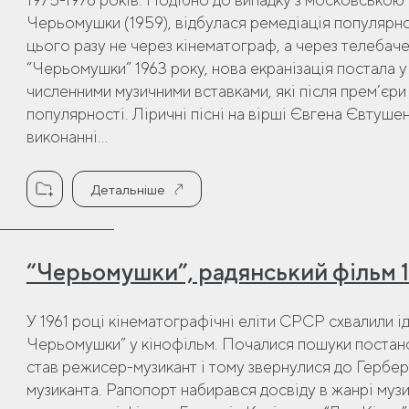
Черьомушки (1959), відбулася ремедіація популярн
цього разу не через кінематограф, а через телебаче
“Черьомушки” 1963 року, нова екранізація постала у
численними музичними вставками, які після прем’єри
популярності. Ліричні пісні на вірші Євгена Євтуше
виконанні...
Детальніше
“Черьомушки”, радянський фільм 
У 1961 році кінематографічні еліти СРСР схвалили 
Черьомушки” у кінофільм. Почалися пошуки постано
став режисер-музикант і тому звернулися до Гербе
музиканта. Рапопорт набирався досвіду в жанрі муз