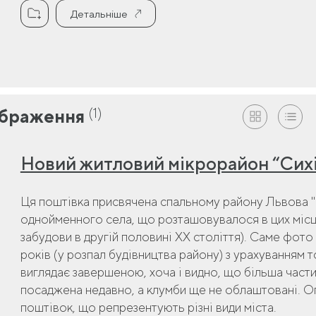
Детальніше
(1)
браження
Новий житловий мікрорайон “Сихів
Ця поштівка присвячена спальному району Львова "С
однойменного села, що розташовувалося в цих місця
забудови в другій половині ХХ століття). Саме фот
років (у розпал будівництва району) з урахуванням т
виглядає завершеною, хоча і видно, що більша част
посаджена недавно, а клумби ще не облаштовані. Оп
поштівок, що репрезентують різні види міста.