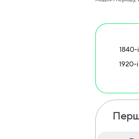
1840-і
1920-і
Перш