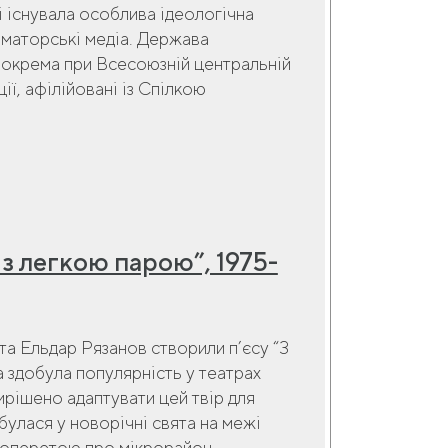
 існувала особлива ідеологічна
аматорські медіа. Держава
 зокрема при Всесоюзній центральній
ії, афілійовані із Спілкою
 з легкою парою”, 1975-
 та Ельдар Рязанов створили п’єсу “З
а здобула популярність у театрах
ирішено адаптувати цей твір для
булася у новорічні свята на межі
ю оперетою про мікрорайон