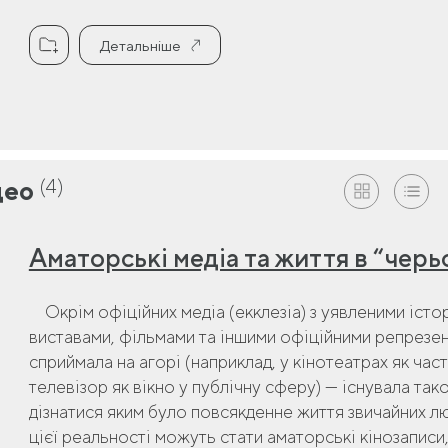
Детальніше
(4)
део
Аматорські медіа та життя в “чер
Окрім офіційних медіа (екклезіа) з уявленими істо
виставами, фільмами та іншими офіційними репрезен
сприймала на агорі (наприклад, у кінотеатрах як час
телевізор як вікно у публічну сферу) — існувала та
дізнатися яким було повсякденне життя звичайних л
цієї реальності можуть стати аматорські кінозаписи