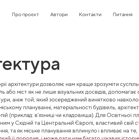
Про проєкт
Автори
Контакти
Питання
тектура
рії архітектури дозволяє нам краще зрозуміти суспіль
ль або міст як не лише візуальних досвідів, допомаг
ктури, аніж той, який зосереджений винятково навколо 
іському плануванні, матеріальності будівель, архітек
ій (приклад: в’язниці чи кладовища). Для Освітньої 
ним у Східній та Центральній Європі, властивий свій с
ння, та як міське планування вплинуло і впливає на те
який її породив, і може дати нам багато цікавих істори