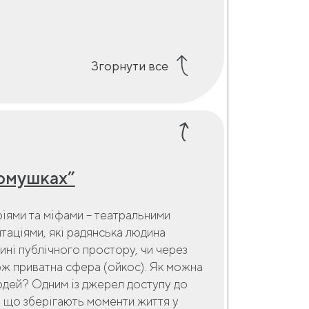
Згорнути все
ьомушках”
ріями та міфами – театральними
таціями, які радянська людина
тині публічного простору, чи через
кож приватна сфера (ойкос). Як можна
юдей? Одним із джерел доступу до
, що зберігають моменти життя у