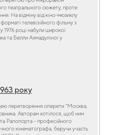
ого театрального сюжету, проте
ння. На відміну від кіно-мюзиклу
 форматі телевізійного фільму з
 у 1976 році набули широкої
нка та Белли Ахмадуліної у
1963 року
ідею перетворення оперети “Москва,
вника. Авторам хотілося, щоб ним
рта Рапопорта – професійного
ичного кінематографа, беручи участь