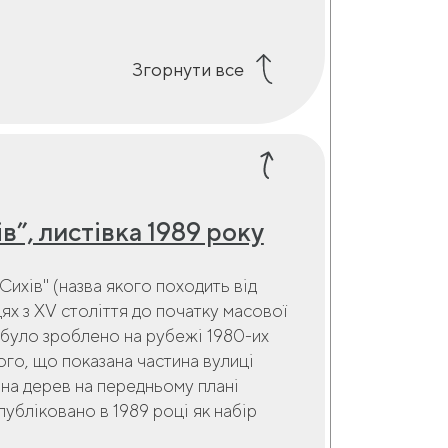
Згорнути все
”, листівка 1989 року
ихів" (назва якого походить від
х з XV століття до початку масової
о було зроблено на рубежі 1980-их
ого, що показана частина вулиці
ина дерев на передньому плані
убліковано в 1989 році як набір