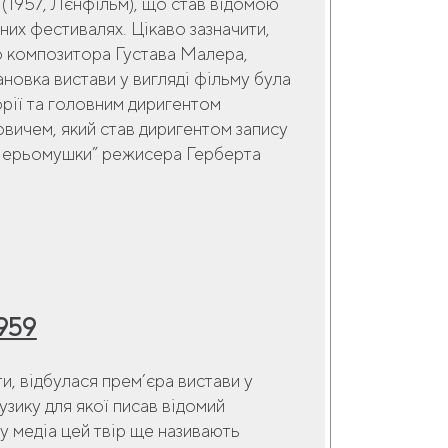
 (1957, Лєнфільм), що став відомою
них фестивалях. Цікаво зазначити,
о композитора Густава Малера,
новка вистави у вигляді фільму була
рії та головним диригентом
ичем, який став диригентом запису
“Черьомушки” режисера Герберта
959
и, відбулася прем’єра вистави у
зику для якої писав відомий
у медіа цей твір ще називають