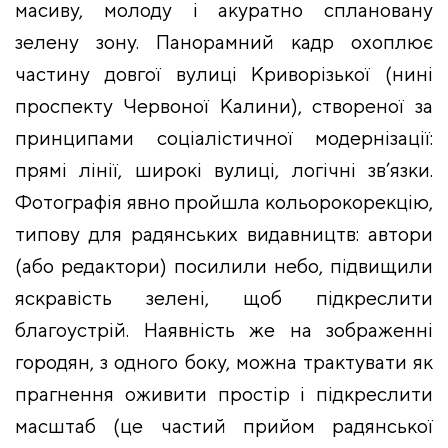
масиву, молоду і акуратно сплановану
зелену зону.
Панорамний кадр охоплює
частину довгої вулиці Криворізької (нині
проспекту Червоної Калини), створеної за
принципами соціалістичної модернізації:
прямі лінії, широкі вулиці, логічні зв’язки.
Фотографія явно пройшла кольорокорекцію,
типову для радянських видавництв: автори
(або редактори) посилили небо, підвищили
яскравість зелені, щоб підкреслити
благоустрій.
Наявність же на зображенні
городян, з одного боку, можна трактувати як
прагнення оживити простір і підкреслити
масштаб (це частий прийом радянської