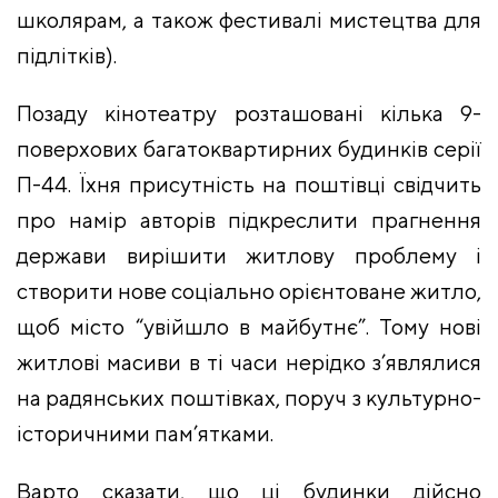
школярам, а також фестивалі мистецтва для
підлітків).
Позаду кінотеатру розташовані кілька 9-
поверхових багатоквартирних будинків серії
П-44. Їхня присутність на поштівці свідчить
про намір авторів підкреслити прагнення
держави вирішити житлову проблему і
створити нове соціально орієнтоване житло,
щоб місто “увійшло в майбутнє”. Тому нові
житлові масиви в ті часи нерідко з’являлися
на радянських поштівках, поруч з культурно-
історичними пам’ятками.
Варто сказати, що ці будинки дійсно