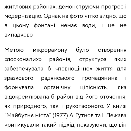
житлових районах, демонструючи прогрес і
модернізацію. Однак на фото чітко видно, що
в цьому фонтані немає води, і це не
випадково.
Метою мікрорайону було створення
«досконалих» районів, структура яких
забезпечувала б «повноцінне» життя для
зразкового радянського громадянина і
формувала органічну цілісність, яка
відокремлювала б район від його оточення,
як природного, так і рукотворного. У книзі
“Майбутнє міста” (1977) А. Гутнов та І. Лежава
критикували такий підхід, показуючи, що він