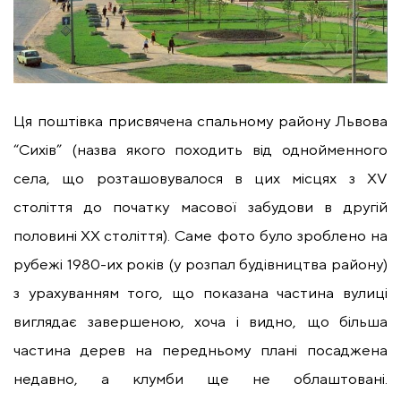
Ця поштівка присвячена спальному району Львова
“Сихів” (назва якого походить від однойменного
села, що розташовувалося в цих місцях з XV
століття до початку масової забудови в другій
половині ХХ століття). Саме фото було зроблено на
рубежі 1980-их років (у розпал будівництва району)
з урахуванням того, що показана частина вулиці
виглядає завершеною, хоча і видно, що більша
частина дерев на передньому плані посаджена
недавно, а клумби ще не облаштовані.