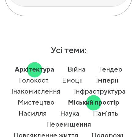
Усі теми:
Архітектура
Війна
Гендер
Голокост
Емоції
Імперії
Інакомислення
Інфраструктура
Мистецтво
Міський простір
Насилля
Наука
Пам'ять
Переміщення
Повсякденне життя
Подорожі