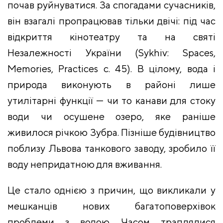
почав руйнуватися. За спогадами сучасників,
він взагалі пропрацював тільки двічі: під час
відкриття кінотеатру та на святі
Незалежності України (Sykhiv: Spaces,
Memories, Practices с. 45). В цілому, вода і
природа виконують в районі лише
утилітарні функції — чи то канави для стоку
води чи осушене озеро, яке раніше
живилося річкою Зубра. Пізніше будівництво
поблизу Львова танкового заводу, зробило її
воду непридатною для вживання.
Це стало однією з причин, що викликали у
мешканців нових багатоповерхівок
проблеми з водою. Часом траплялися