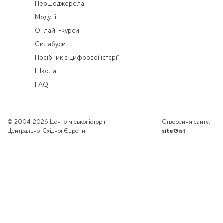
Першоджерела
Модулі
Онлайн-курси
Силабуси
Посібник з цифрової історії
Школа
FAQ
© 2004-2026 Центр міської історії
Створення сайту:
Центрально-Східної Європи
siteGist