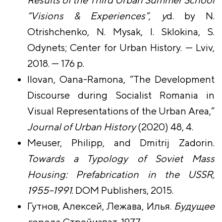
“Visions & Experiences”, у
d. by N.
Otrishchenko, N. Mysak, I. Sklokina, S.
Odynets; Center for Urban History. — Lviv,
2018. — 176 p.
Ilovan, Oana-Ramona, “The Development
Discourse during Socialist Romania in
Visual Representations of the Urban Area,”
Journal of Urban History
(2020) 48, 4.
Meuser, Philipp, and Dmitrij Zadorin.
Towards a Typology of Soviet Mass
Housing: Prefabrication in the USSR,
1955–1991
. DOM Publishers, 2015.
Гутнов, Алексей, Лежава, Илья.
Будущее
города
. Стройиздат, 1977.