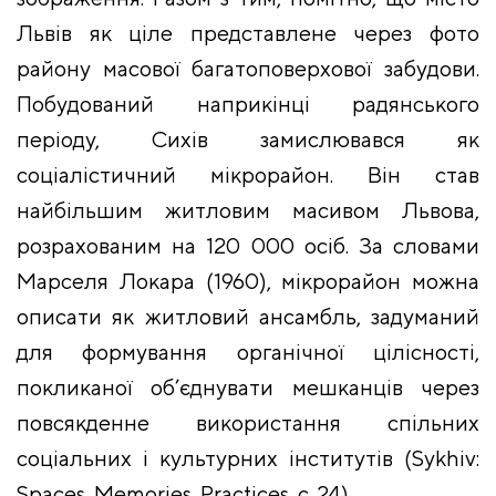
Львів як ціле представлене через фото
району масової багатоповерхової забудови.
Побудований наприкінці радянського
періоду, Сихів замислювався як
соціалістичний мікрорайон. Він став
найбільшим житловим масивом Львова,
розрахованим на 120 000 осіб. За словами
Марселя Локара (1960), мікрорайон можна
описати як житловий ансамбль, задуманий
для формування органічної цілісності,
покликаної об’єднувати мешканців через
повсякденне використання спільних
соціальних і культурних інститутів (Sykhiv:
Spaces, Memories, Practices, с. 24).