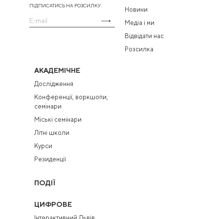
ПІДПИСАТИСЬ НА РОЗСИЛКУ:
Новини
Медіа і ми
Відвідати нас
Розсилка
АКАДЕМІЧНЕ
Дослідження
Конференції, воркшопи,
семінари
Міські семінари
Літні школи
Курси
Резиденції
ПОДІЇ
ЦИФРОВЕ
Інтерактивний Львів