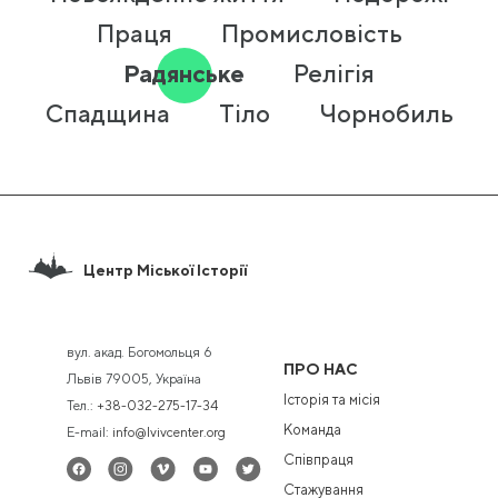
Праця
Промисловість
Радянське
Релігія
Спадщина
Тіло
Чорнобиль
Центр Міської Історії
вул. акад. Богомольця 6
ПРО НАС
Львів 79005, Україна
Історія та місія
Тел.:
+38-032-275-17-34
Команда
E-mail:
info@lvivcenter.org
Співпраця
Стажування