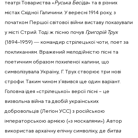
театрі Товариства «
Руська Бесіда
» та в різних
містах Східної Галичини. У вересні 1914 року, з
початком Першої світової війни виставу показували
у місті Стрий. Тоді ж пісню почув
Григорій Трух
(1894–1959) ― командир стрілецької чоти, поет за
покликанням. Вражений мелодійністю пісні та
поетичним образом похиленої калини, що
символізувала Україну, Г. Трух створює три нові
строфи. Таким чином з’явився ще один варіант.
Головна ідея «стрілецької» версії пісні – це
визвольна війна та двобій українських
добровольців (Легіон УСС) з російською
імператорською армією («з москалями»). Автор
використав архаїчну епічну символіку, де
битва