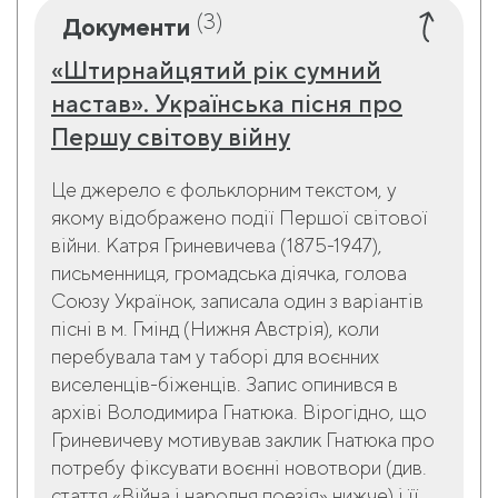
(3)
Документи
«Штирнайцятий рік сумний
настав». Українська пісня про
Першу світову війну
Це джерело є фольклорним текстом, у
якому відображено події Першої світової
війни. Катря Гриневичева (1875-1947),
письменниця, громадська діячка, голова
Союзу Українок, записала один з варіантів
пісні в м. Гмінд (Нижня Австрія), коли
перебувала там у таборі для воєнних
виселенців-біженців. Запис опинився в
архіві Володимира Гнатюка. Вірогідно, що
Гриневичеву мотивував заклик Гнатюка про
потребу фіксувати воєнні новотвори (див.
стаття «Війна і народня поезія» нижче) і її