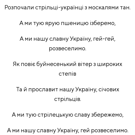
Розпочали стрільці-українці з москалями тан.
А ми тую ярую пшеницю ізберемо,
А ми нашу славну Україну, гей-гей,
розвеселимо.
Як повіє буйнесенький вітер з широких
степів
Та й прославит нашу Україну, січових
стрільців.
А ми тую стрілецькую славу збережемо,
А ми нашу славну Україну, гей розвеселимо.