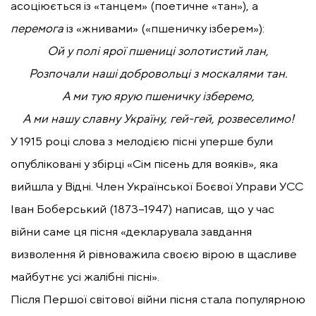
асоціюється із «танцем» (поетичне «тан»), а
перемога
із «жнивами» («пшеничку ізберем»):
Ой у полі ярої пшениці золотистий лан,
Розпочали наші добровольці з москалями тан.
А ми тую ярую пшеничку ізберемо,
А ми нашу славну Україну, гей-гей, розвеселимо!
У 1915 році слова з мелодією пісні уперше були
опубліковані у збірці «Сім пісень для вояків», яка
вийшла у Відні. Член Української Боєвої Управи УСС
Іван Боберський (1873–1947) написав, що у час
війни саме ця пісня «декларувала завдання
визволення й рівноважила своєю вірою в щасливе
майбутнє усі жалібні пісні».
Після Першої світової війни пісня стала популярною