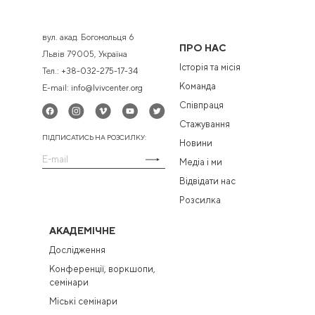
вул. акад. Богомольця 6
ПРО НАС
Львів 79005, Україна
Історія та місія
Тел.:
+38-032-275-17-34
Команда
E-mail:
info@lvivcenter.org
Співпраця
Стажування
ПІДПИСАТИСЬ НА РОЗСИЛКУ:
Новини
Медіа і ми
Відвідати нас
Розсилка
АКАДЕМІЧНЕ
Дослідження
Конференції, воркшопи,
семінари
Міські семінари