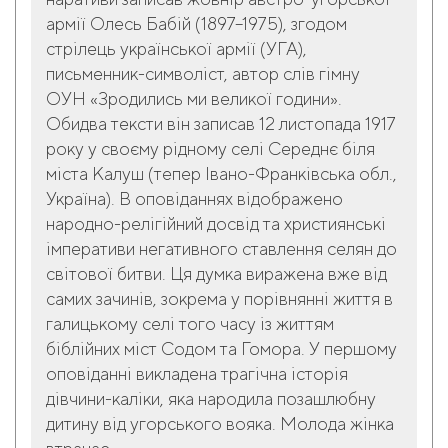
армії Олесь Бабій (1897–1975), згодом
стрілець української армії (УГА),
письменник-символіст, автор слів гімну
ОУН «Зродились ми великої години».
Обидва тексти він записав 12 листопада 1917
року у своєму рідному селі Середнє біля
міста Калуш (тепер Івано-Франківська обл.,
Україна). В оповіданнях відображено
народно-релігійний досвід та християнські
імперативи негативного ставлення селян до
світової битви. Ця думка виражена вже від
самих зачинів, зокрема у порівнянні життя в
галицькому селі того часу із життям
біблійних міст Содом та Гомора. У першому
оповіданні викладена трагічна історія
дівчини-каліки, яка народила позашлюбну
дитину від угорського вояка. Молода жінка