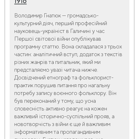
1916
Володимир Гнатюк — громадсько-
культурний діяч, перший професійний
науковець-україніст в Галичині у час
Першої світової війни опублікував
програмну статтю. Вона складалася з трьох
частин: аналітичний вступ, додаток з текстів
різних жанрів та питальник, який ми
предсталяємо увазі читача нижче.
Досвідчений етнограф та фольклорист-
практик порушив питання про нагальну
потребу запису воєнного фольклору. Він
був переконаний у тому, що усна
словесність активно реагує на кожен
важливий історично-суспільний прояв, а
новотворчість з війни є ще й важливим
інформативним та пропагандивним