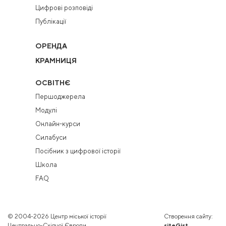
Цифрові розповіді
Публікації
ОРЕНДА
КРАМНИЦЯ
ОСВІТНЄ
Першоджерела
Модулі
Онлайн-курси
Силабуси
Посібник з цифрової історії
Школа
FAQ
© 2004-2026 Центр міської історії
Створення сайту:
Центрально-Східної Європи
siteGist