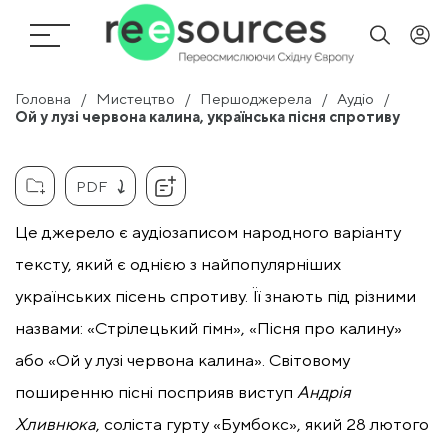
Головна
Мистецтво
Першоджерела
Аудіо
Ой у лузі червона калина, українська пісня спротиву
PDF
Це джерело є аудіозаписом народного варіанту
тексту, який є однією з найпопулярніших
українських пісень спротиву. Її знають під різними
назвами: «Cтрілецький гімн», «Пісня про калину»
або «Ой у лузі червона калина». Світовому
поширенню пісні посприяв виступ
Андрія
Хливнюка
, соліста гурту «Бумбокс», який 28 лютого