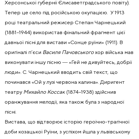
Херсонської губернії Єлисаветградського повіту).
Тепер це село під російською окупацією. У 1913
році театральний режисер Степан Чарнецький
(1881–1944) використав фінальний фрагмент цієї
давньої пісні для вистави «Сонце руїни» (1911). В
оригіналі п’єси
Василя Пачовського
хор війська мав
виконувати іншу пісню ― «Гей не дивуйтесь, добрії
люди». С. Чарнецький вводить свій текст, що
починався «Ой у лузі червона калина». Диригент
театру
Михайло Коссак
(1874–1938) здійснив
оранжування мелодії, яка також була з народної
пісні.
Вистава, що відтворює історію героїчно-трагічної
доби козацької Руїни, з успіхом йшла у львівському