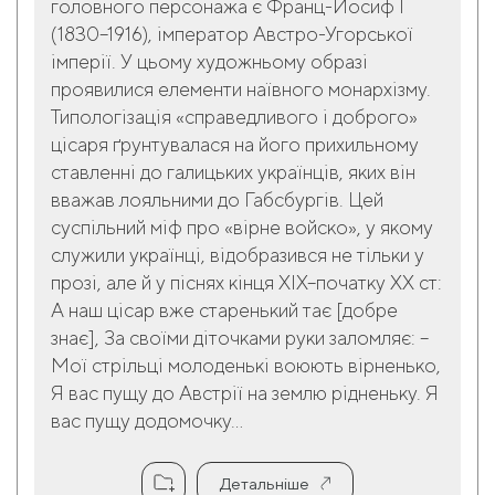
головного персонажа є Франц-Йосиф I
(1830–1916), імператор Австро-Угорської
імперії. У цьому художньому образі
проявилися елементи наївного монархізму.
Типологізація «справедливого і доброго»
цісаря ґрунтувалася на його прихильному
ставленні до галицьких українців, яких він
вважав лояльними до Габсбургів. Цей
суспільний міф про «вірне войско», у якому
служили українці, відобразився не тільки у
прозі, але й у піснях кінця XIX–початку ХХ ст:
А наш цісар вже старенький тає [добре
знає], За своїми діточками руки заломляє: –
Мої стрільці молоденькі воюють вірненько,
Я вас пущу до Австрії на землю рідненьку. Я
вас пущу додомочку...
Детальніше