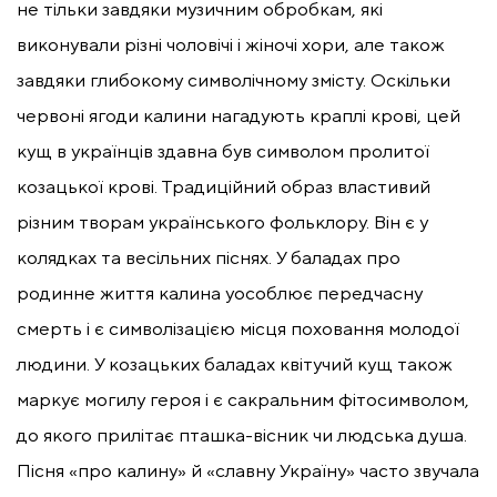
не тільки завдяки музичним обробкам, які
виконували різні чоловічі і жіночі хори, але також
завдяки глибокому символічному змісту. Оскільки
червоні ягоди калини нагадують краплі крові, цей
кущ в українців здавна був символом пролитої
козацької крові. Традиційний образ властивий
різним творам українського фольклору. Він є у
колядках та весільних піснях. У баладах про
родинне життя калина уособлює передчасну
смерть і є символізацією місця поховання молодої
людини. У козацьких баладах квітучий кущ також
маркує могилу героя і є сакральним фітосимволом,
до якого прилітає пташка-вісник чи людська душа.
Пісня «про калину» й «славну Україну» часто звучала