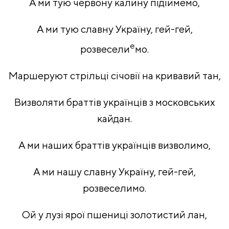
А ми тую червону калину підіймемо,
А ми тую славну Україну, гей-гей,
е
розвесели
мо.
Маршеруют стрільці січовії на кривавий тан,
Визволяти браттів українців з московських
кайдан.
А ми наших браттів українців визволимо,
А ми нашу славну Україну, гей-гей,
розвеселимо.
Ой у лузі ярої пшениці золотистий лан,