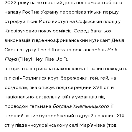
2022 року на четвертий день повномасштабного
нападу Росії на Україну переспівав тільки першу
строфу з пісні. Його виступ на Софійській площі у
Києві зумовив появу реміксів. Серед багатьох
виконавців південноафриканський музикант Девід
Скотт з гурту The Kiffness та рок-ансамбль
Pink
Floyd
(“Hey! Hey! Rise Up!”).
Історія пісні тривала і захоплююча. Її зачин походить
із пісні «Розлилися круті бережечки, гей, гей, на
роздоллі», яка описує події середини XVII cт. й
національно-визвольну війну українців під
проводом гетьмана
Богдана Хмельницького
. Її
перший запис був зроблений в другій половині XIX
cт. у південноукраїнському селі Мар’янівка (тоді