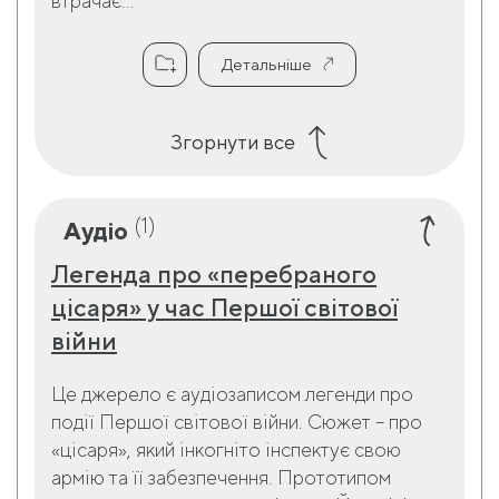
втрачає...
Детальніше
Згорнути все
(1)
Аудіо
Легенда про «перебраного
цісаря» у час Першої світової
війни
Це джерело є аудіозаписом легенди про
події Першої світової війни. Сюжет – про
«цісаря», який інкогніто інспектує свою
армію та її забезпечення. Прототипом