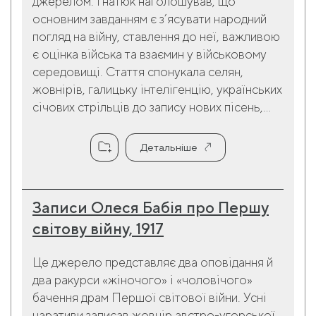
джерелом. Гнатюк наголошував, що
основним завданням є з’ясувати народний
погляд на війну, ставлення до неї, важливою
є оцінка війська та взаємин у військовому
середовищі. Стаття спонукала селян,
жовнірів, галицьку інтелігенцію, українських
січових стрільців до запису нових пісень,...
Детальніше
Записи Олеся Бабія про Першу
світову війну, 1917
Це джерело представляє два оповідання й
два ракурси «жіночого» і «чоловічого»
бачення драм Першої світової війни. Усні
наративи записав жовнір австро-угорської