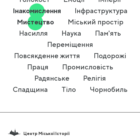
Інакомислення
Інфраструктура
Мистецтво
Міський простір
Насилля
Наука
Пам'ять
Переміщення
Повсякденне життя
Подорожі
Праця
Промисловість
Радянське
Релігія
Спадщина
Тіло
Чорнобиль
Центр Міської Історії