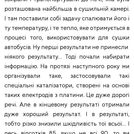
розташована найбільша в сушильній камері.
І там поставили собі задачу спалювати його і
ту температуру, і те тепло, яке отримується в
процесі того, використовувати для сушки
автобусів. Ну перші результати не принесли
ніякого результату… Тоді почали набирати
інформацію. На протязі наступного року ми
організували таке, застосовували такі
спеціальні каталізатори, створені на основі
таких електродів з платини. Це дуже дорогі
речі. Але в кінцевому результаті отримали
дуже хороший результат. І в результаті,
тобто різко знизили шкідливість тої всьої… І
десь відсотків 85, якщо не всі 90, то ви