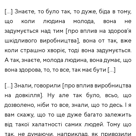
[…] Знаєте, то було так, то дуже, біда в тому,
що коли людина молода, вона не
задумується над тим [про вплив на здоров’я
шкідливого виробництва], вона от так, вже
коли страшно хворіє, тоді вона задумується.
А так, знаєте, молода людина, вона думає, що
вона здорова, то, то все, так має бути […]
[…] Знали, говорили [про вплив виробництва
на довкілля]. Ну але так було, всьо, що
дозволено, ніби то все, знали, що то десь. І я
вам скажу, що то ще дуже багато залежить
від такої халатності самих людей. Тому що
так, не думаючи, наприклад, як привозили