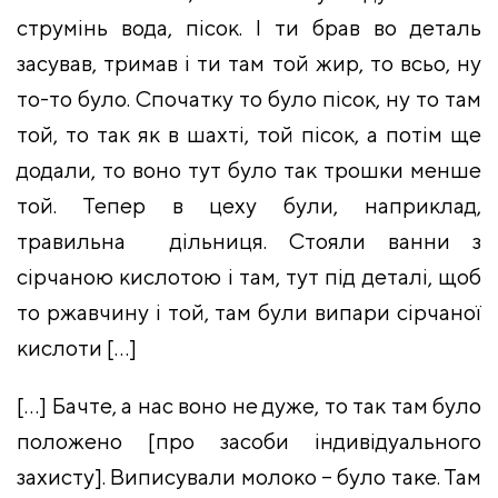
струмінь вода, пісок. І ти брав во деталь
засував, тримав і ти там той жир, то всьо, ну
то-то було. Спочатку то було пісок, ну то там
той, то так як в шахті, той пісок, а потім ще
додали, то воно тут було так трошки менше
той. Тепер в цеху були, наприклад,
травильна дільниця. Стояли ванни з
сірчаною кислотою і там, тут під деталі, щоб
то ржавчину і той, там були випари сірчаної
кислоти […]
[…] Бачте, а нас воно не дуже, то так там було
положено [про засоби індивідуального
захисту]. Виписували молоко – було таке. Там