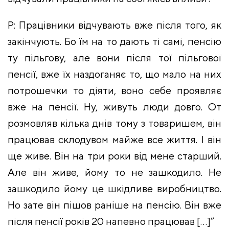
Р: Працівники відчувають вже після того, як
закінчують. Бо їм на то дають ті самі, пенсію
ту пільгову, але вони після тої пільгової
пенсії, вже їх наздоганяє то, що мало на них
потрошечки то діяти, воно себе проявляє
вже на пенсії. Ну, живуть люди довго. От
розмовляв кілька днів тому з товаришем, він
працював склодувом майже все життя. І він
ще живе. Він на три роки від мене старший.
Але він живе, йому то не зашкодило. Не
зашкодило йому це шкідливе виробництво.
Но зате він пішов раніше на пенсію. Він вже
після пенсії років 20 напевно працював […]”