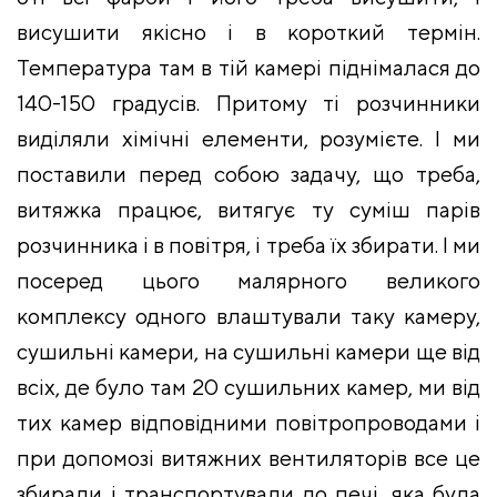
висушити якісно і в короткий термін.
Температура там в тій камері піднімалася до
140-150 градусів. Притому ті розчинники
виділяли хімічні елементи, розумієте. І ми
поставили перед собою задачу, що треба,
витяжка працює, витягує ту суміш парів
розчинника і в повітря, і треба їх збирати. І ми
посеред цього малярного великого
комплексу одного влаштували таку камеру,
сушильні камери, на сушильні камери ще від
всіх, де було там 20 сушильних камер, ми від
тих камер відповідними повітропроводами і
при допомозі витяжних вентиляторів все це
збирали і транспортували до печі, яка була