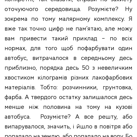
оточуючого середовища. Розумієте? Ну
зокрема по тому малярному комплексу. Я
вже так точно цифр не пам’ятаю, але можу
вам привести такий приклад – по всіх
нормах, для того щоб пофарбувати один
автобус, витрачалося в середньому десь
приблизно, порядка десь 50 з невеличким
хвостиком кілограмів різних лакофарбових
матеріалів. Тобто: розчинники, грунтовка,
фарба. А твердого остатку залишалося десь
менше ніж половина на тому на кузові
автобуса. Розумієте? А все решту, або
випарувалося, значить, і йшло в повітря або
попадало на землю, або попадало на воду. Бо