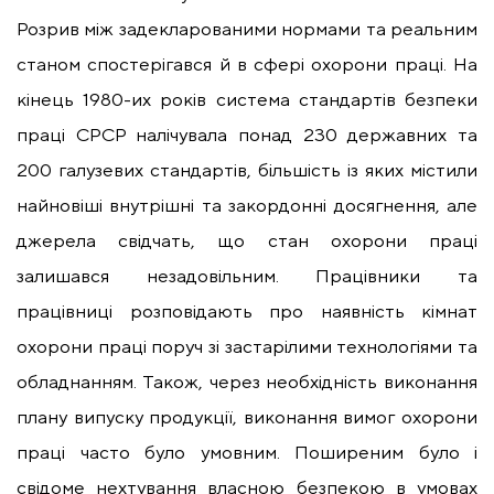
Розрив між задекларованими нормами та реальним
станом спостерігався й в сфері охорони праці. На
кінець 1980-их років система стандартів безпеки
праці СРСР налічувала понад 230 державних та
200 галузевих стандартів, більшість із яких містили
найновіші внутрішні та закордонні досягнення, але
джерела свідчать, що стан охорони праці
залишався незадовільним. Працівники та
працівниці розповідають про наявність кімнат
охорони праці поруч зі застарілими технологіями та
обладнанням. Також, через необхідність виконання
плану випуску продукції, виконання вимог охорони
праці часто було умовним. Поширеним було і
свідоме нехтування власною безпекою в умовах