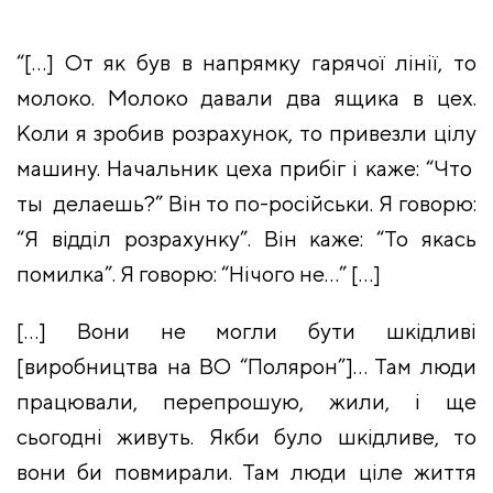
“[…] От як був в напрямку гарячої лінії, то
молоко. Молоко давали два ящика в цех.
Коли я зробив розрахунок, то привезли цілу
машину. Начальник цеха прибіг і каже: “Что
ты делаешь?” Він то по-російськи. Я говорю:
“Я відділ розрахунку”. Він каже: “То якась
помилка”. Я говорю: “Нічого не…” […]
[…] Вони не могли бути шкідливі
[виробництва на ВО “Полярон”]… Там люди
працювали, перепрошую, жили, і ще
сьогодні живуть. Якби було шкідливе, то
вони би повмирали. Там люди ціле життя