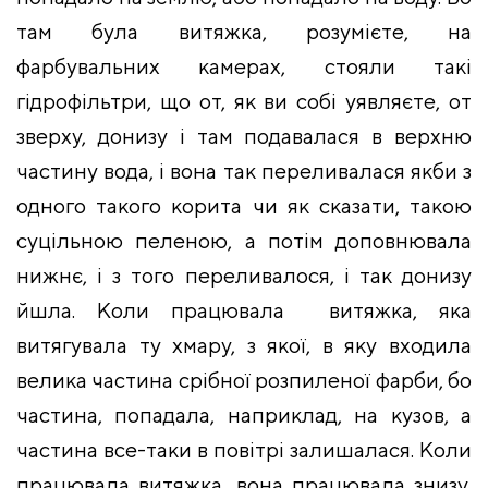
там була витяжка, розумієте, на
фарбувальних камерах, стояли такі
гідрофільтри, що от, як ви собі уявляєте, от
зверху, донизу і там подавалася в верхню
частину вода, і вона так переливалася якби з
одного такого корита чи як сказати, такою
суцільною пеленою, а потім доповнювала
нижнє, і з того переливалося, і так донизу
йшла. Коли працювала витяжка, яка
витягувала ту хмару, з якої, в яку входила
велика частина срібної розпиленої фарби, бо
частина, попадала, наприклад, на кузов, а
частина все-таки в повітрі залишалася. Коли
працювала витяжка, вона працювала знизу,