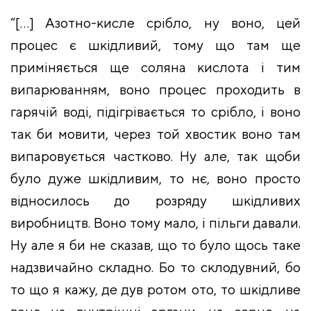
“[…] Азотно-кисле срібло, ну воно, цей
процес є шкідливий, тому що там ще
приміняється ще соляна кислота і тим
випарюванням, воно процес проходить в
гарячій воді, підігрівається то срібло, і воно
так би мовити, через той хвостик воно там
випаровується частково. Ну але, так щоби
було дуже шкідливим, то нє, воно просто
відносилось до розряду шкідливих
виробництв. Воно тому мало, і пільги давали.
Ну але я би не сказав, що то було щось таке
надзвичайно складно. Бо то склодувний, бо
то що я кажу, де дув ротом ото, то шкідливе