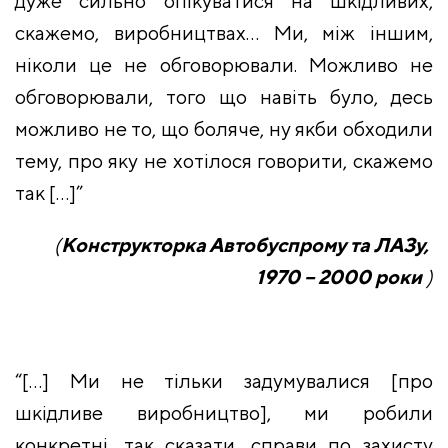
дуже сильно опікуватися на шкідливих,
скажемо, виробництвах… Ми, між іншим,
ніколи це не обговорювали. Можливо не
обговорювали, того що навіть було, десь
можливо не то, що боляче, ну якби обходили
тему, про яку не хотілося говорити, скажемо
так […]”
(
Конструкторка Автобуспрому та ЛАЗу,
1970 – 2000 роки
)
“[…] Ми не тільки задумувалися [про
шкідливе виробництво], ми робили
конкретні, так сказати, справи по захисту