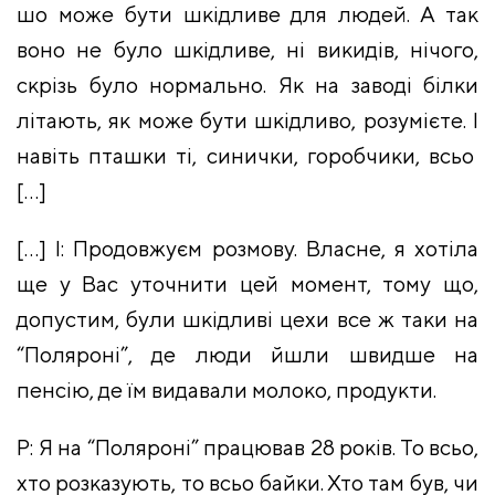
шо може бути шкідливе для людей. А так
воно не було шкідливе, ні викидів, нічого,
скрізь було нормально. Як на заводі білки
літають, як може бути шкідливо, розумієте. І
навіть пташки ті, синички, горобчики, всьо
[
…]
[…] І: Продовжуєм розмову. Власне, я хотіла
ще у Вас уточнити цей момент, тому що,
допустим, були шкідливі цехи все ж таки на
“Поляроні”, де люди йшли швидше на
пенсію, де їм видавали молоко, продукти.
Р: Я на “Поляроні” працював 28 років. То всьо,
хто розказують, то всьо байки. Хто там був, чи