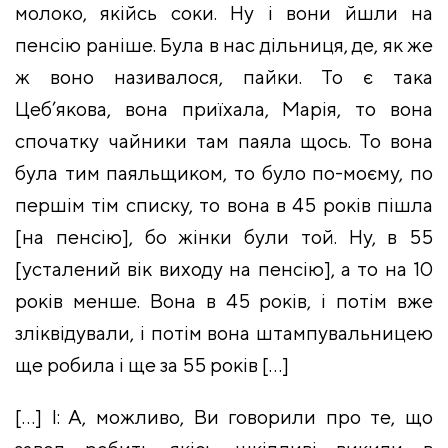
молоко, якійсь соки. Ну і вони йшли на
пенсію раніше. Була в нас дільниця, де, як же
ж воно називалося, пайки. То є така
Цеб’якова, вона приїхала, Марія, то вона
спочатку чайники там паяла щось. То вона
була тим паяльщиком, то було по-моєму, по
першім тім списку, то вона в 45 років пішла
[на пенсію], бо жінки були той. Ну, в 55
[усталений вік виходу на пенсію], а то на 10
років менше. Вона в 45 років, і потім вже
зліквідували, і потім вона штампувальницею
ще робила і ще за 55 років
[…]
[…] І: А, можливо, Ви говорили про те, що