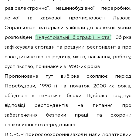
радіоелектронної, машинобудівної, переробної,
легкої та харчової промисловості Львова.
Опрацьовані матеріали увійшли до колекції усних
розповідей
“Індустріальні біографії міста”
. Збірка
зафіксувала спогади та роздуми респондентів про
своє дитинство та родину, місто, навчання, роботу,
суспільство, починаючи з 1950-их років.
Пропонована тут вибірка охоплює період
Перебудови, 1990-ті та початок 2000-их років,
об’єднані в тематичні блоки. Підбірка поєднує
відповіді респондентів на питання про
забезпечення безпеки праці та охорони
навколишнього середовища.
В СРСР природоохоронні заходи мали додатковий