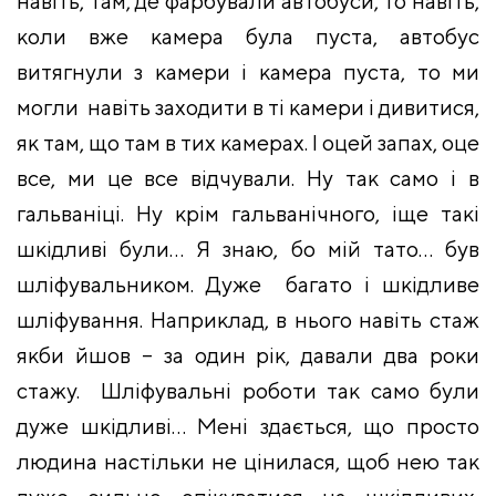
навіть, там, де фарбували автобуси, то навіть,
коли вже камера була пуста, автобус
витягнули з камери і камера пуста, то ми
могли навіть заходити в ті камери і дивитися,
як там, що там в тих камерах. І оцей запах, оце
все, ми це все відчували. Ну так само і в
гальваніці. Ну крім гальванічного, іще такі
шкідливі були… Я знаю, бо мій тато… був
шліфувальником. Дуже багато і шкідливе
шліфування. Наприклад, в нього навіть стаж
якби йшов – за один рік, давали два роки
стажу. Шліфувальні роботи так само були
дуже шкідливі… Мені здається, що просто
людина настільки не цінилася, щоб нею так