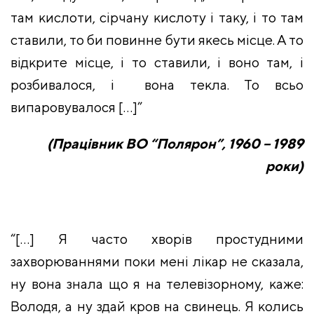
там кислоти, сірчану кислоту і таку, і то там
ставили, то би повинне бути якесь місце. А то
відкрите місце, і то ставили, і воно там, і
розбивалося, і вона текла. То всьо
випаровувалося […]”
(Працівник ВО “Полярон”, 1960 – 1989
роки)
“
[…]
Я часто хворів простудними
захворюваннями поки мені лікар не сказала,
ну вона знала що я на телевізорному, каже:
Володя, а ну здай кров на свинець. Я колись