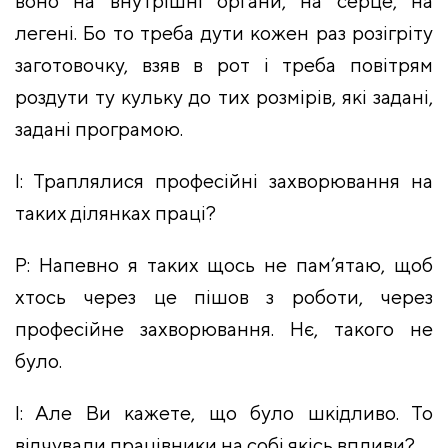
воно на внутрішні органи, на серце, на
легені. Бо то треба дути кожен раз розігріту
заготовочку, взяв в рот і треба повітрям
роздути ту кульку до тих розмірів, які задані,
задані програмою.
І: Траплялися професійні захворювання на
таких ділянках праці?
Р: Напевно я таких щось не пам’ятаю, щоб
хтось через це пішов з роботи, через
професійне захворювання. Нє, такого не
було.
І: Але Ви кажете, що було шкідливо. То
відчували працівники на собі якісь впливи?