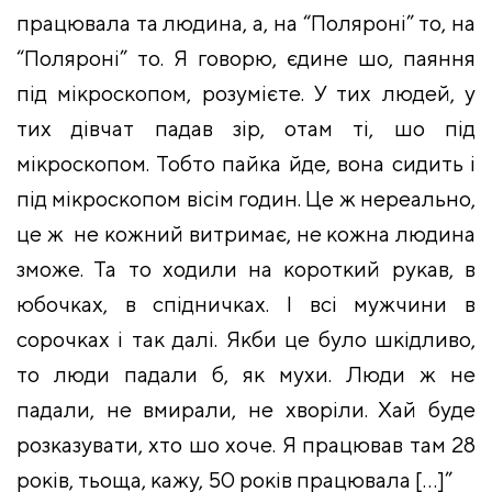
працювала та людина, а, на “Поляроні” то, на
“Поляроні” то. Я говорю, єдине шо, паяння
під мікроскопом, розумієте. У тих людей, у
тих дівчат падав зір, отам ті, шо під
мікроскопом. Тобто пайка йде, вона сидить і
під мікроскопом вісім годин. Це ж нереально,
це ж не кожний витримає, не кожна людина
зможе. Та то ходили на короткий рукав, в
юбочках, в спідничках. І всі мужчини в
сорочках і так далі. Якби це було шкідливо,
то люди падали б, як мухи. Люди ж не
падали, не вмирали, не хворіли. Хай буде
розказувати, хто шо хоче. Я працював там 28
років, тьоща, кажу, 50 років працювала […]”