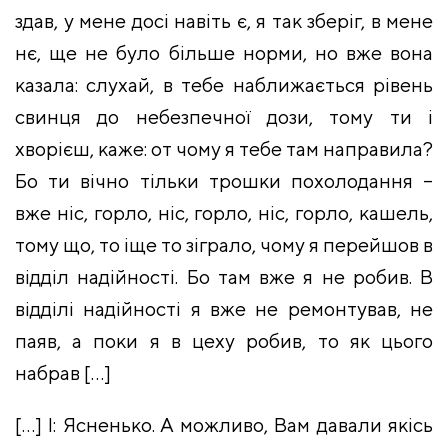
здав, у мене досі навіть є, я так зберіг, в мене
нє, ще не було більше норми, но вже вона
казала: слухай, в тебе наближається рівень
свинця до небезпечної дози, тому ти і
хворієш, каже: от чому я тебе там направила?
Бо ти вічно тільки трошки похолодання –
вже ніс, горло, ніс, горло, ніс, горло, кашель,
тому що, то іще то зіграло, чому я перейшов в
відділ надійності. Бо там вже я не робив. В
відділі надійності я вже не ремонтував, не
паяв, а поки я в цеху робив, то як цього
набрав […]
[…] І: Ясненько. А можливо, Вам давали якісь