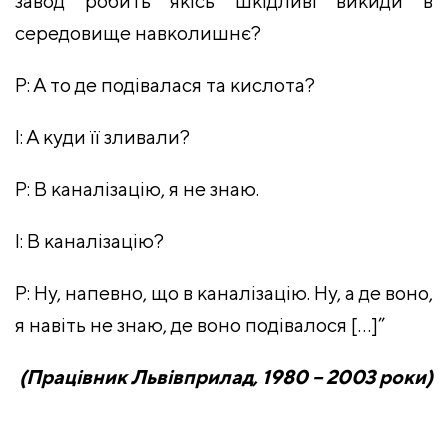
завод робить якісь шкідливі викиди в
середовище навколишнє?
Р: А то де подівалася та кислота?
І: А куди її зливали?
Р: В каналізацію, я не знаю.
І: В каналізацію?
Р: Ну, напевно, що в каналізацію. Ну, а де воно,
я навіть не знаю, де воно подівалося […]”
(Працівник Львівприлад, 1980 – 2003 роки)