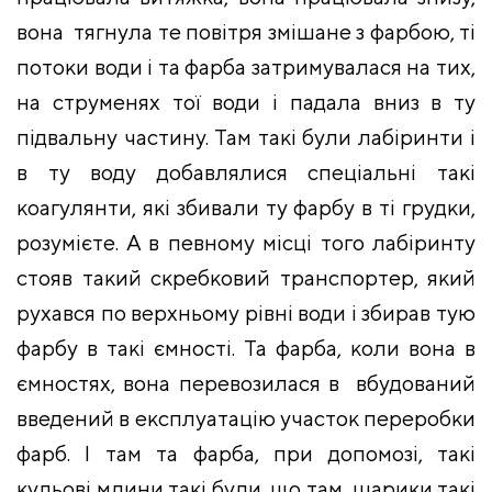
вона тягнула те повітря змішане з фарбою, ті
потоки води і та фарба затримувалася на тих,
на струменях тої води і падала вниз в ту
підвальну частину. Там такі були лабіринти і
в ту воду добавлялися спеціальні такі
коагулянти, які збивали ту фарбу в ті грудки,
розумієте. А в певному місці того лабіринту
стояв такий скребковий транспортер, який
рухався по верхньому рівні води і збирав тую
фарбу в такі ємності. Та фарба, коли вона в
ємностях, вона перевозилася в вбудований
введений в експлуатацію участок переробки
фарб. І там та фарба, при допомозі, такі
кульові млини такі були, що там шарики такі