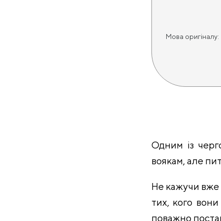
Мова оригіналу:
Одним із черг
воякам, але пит
Не кажучи вже п
тих, кого вон
поважно постав