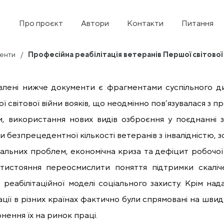
Про проєкт
Автори
Контакти
Питання
енти
Професійна реабілітація ветеранів Першої світової в
лені нижче документи є фрагментами суспільного ди
ї світової війни вояків, що неодмінно пов’язувалася з
ни, використання нових видів озброєння у поєднанні
 безпрецедентної кількості ветеранів з інвалідністю, зо
іальних проблем, економічна криза та дефіцит робочо
тистояння переосмислити поняття підтримки скаліче
 реабілітаційної моделі соціального захисту. Крім над
ації в різних країнах фактично були спрямовані на шви
нення їх на ринок праці.