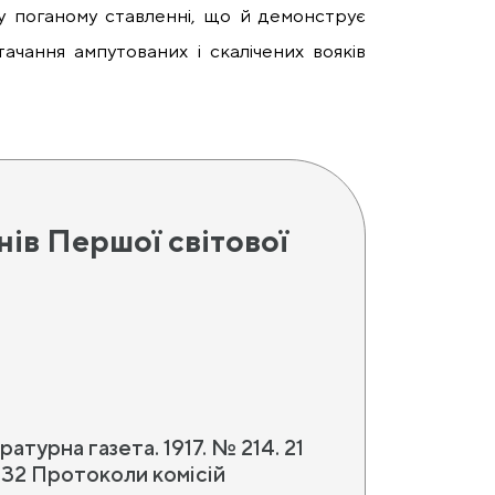
 у поганому ставленні, що й демонструє
ачання ампутованих і скалічених вояків
нів Першої світової
атурна газета. 1917. № 214. 21
. 32 Протоколи комісій