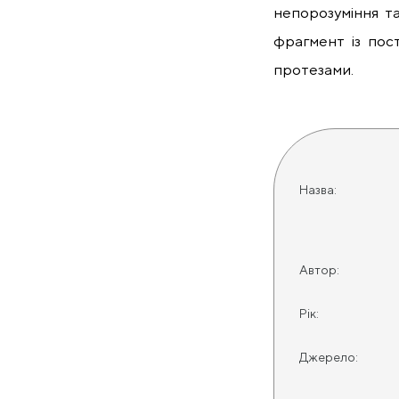
непорозуміння т
фрагмент із пос
протезами.
Назва:
Автор:
Рік:
Джерело: