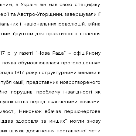
ним, в Україні він мав свою специфіку.
мперії та Австро-Угорщини, завершували її
іальних і національних революцій, війна
тним ґрунтом для практичного втілення
7 р. у газеті “Нова Рада” – офіційному
його поява обумовлювалася проголошенням
ада 1917 року, і структурними змінами в
у публікації, представник новоствореного
йно порушив проблему інвалідності як
 суспільства перед скаліченими вояками.
ливості, Никонюк вбачав першочергове
“віддав здоровля за инших” могли знову
вих шляхів досягнення поставленої мети