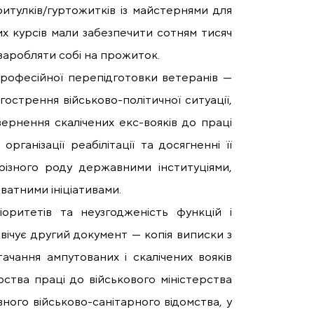
ритулків/гуртожитків із майстернями для
их курсів мали забезпечити сотням тисяч
 заробляти собі на прожиток.
 професійної перепідготовки ветеранів —
стрення військово-політичної ситуації,
вернення скалічених екс-вояків до праці
ганізації реабілітації та досягненні її
різного роду державними інституціями,
ватними ініціативами.
іоритетів та неузгодженість функцій і
вічує другий документ — копія виписки з
ачання ампутованих і скалічених вояків
рства праці до військового міністерства
ного військово-санітарного відомства, у