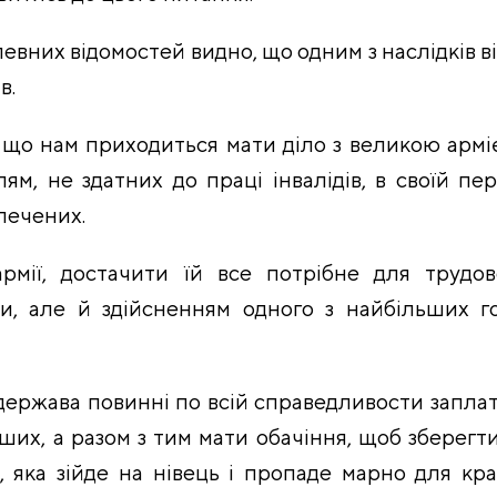
евних відомостей видно, що одним з наслідків вій
в.
 що нам приходиться мати діло з великою армі
лям, не здатних до праці інвалідів, в своїй п
зпечених.
рмії, достачити їй все потрібне для трудо
и, але й здійсненням одного з найбільших г
держава повинні по всій справедливости заплати
ших, а разом з тим мати обачіння, щоб зберегти
, яка зійде на нівець і пропаде марно для кр