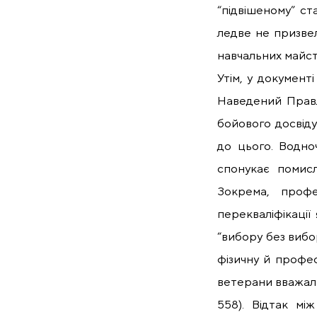
“підвішеному” ст
ледве не призве
навчальних майс
Утім, у документ
Наведений Правлі
бойового досвіду 
до цього. Водно
спонукає помисл
Зокрема, профе
перекваліфікації 
“вибору без вибо
фізичну й професі
ветерани вважали
558). Відтак мі