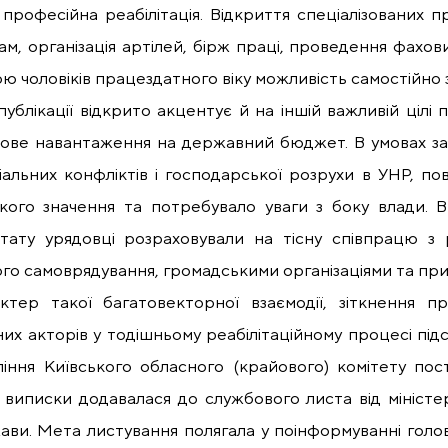
професійна реабілітація. Відкриття спеціалізованих п
м, організація артілей, бірж праці, проведення фахов
ою чоловіків працездатного віку можливість самостійно
ублікації відкрито акцентує й на іншій важливій цілі
ове навантаження на державний бюджет. В умовах заго
альних конфліктів і господарської розрухи в УНР, по
ого значення та потребувало уваги з боку влади. В ор
тату урядовці розраховували на тісну співпрацю з 
го самоврядування, громадськими організаціями та при
тер такої багатовекторної взаємодії, зіткнення пр
их акторів у тодішньому реабілітаційному процесі підс
іння Київського обласного (крайового) комітету пост
 виписки додавалася до службового листа від міністе
ави. Мета листування полягала у поінформуванні голов