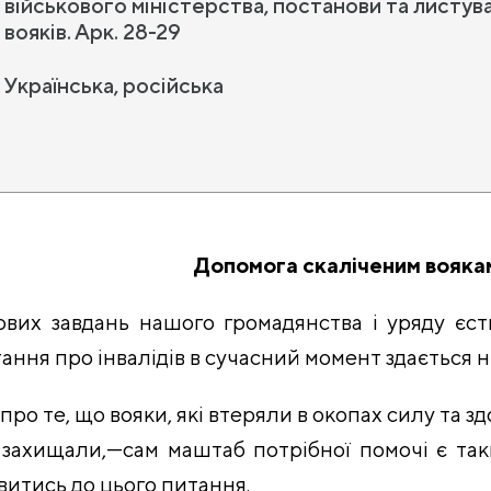
військового міністерства, постанови та листу
вояків. Арк. 28-29
Українська, російська
Допомога скаліченим вояка
ових завдань нашого громадянства і уряду єст
ання про інвалідів в сучасний момент здається ні
ро те, що вояки, які втеряли в окопах силу та зд
и захищали,—сам маштаб потрібної помочі є так
итись до цього питання.