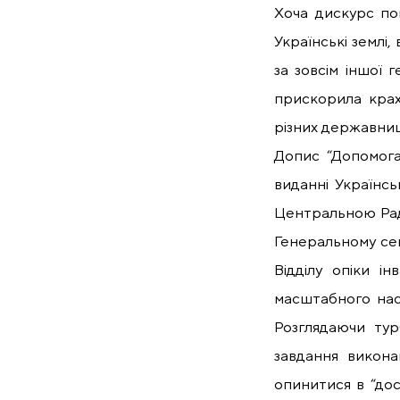
Хоча дискурс по
Українські землі,
за зовсім іншої 
прискорила крах
різних державниц
Допис “Допомога 
виданні Українсь
Центральною Радо
Генеральному сек
Відділу опіки і
масштабного насл
Розглядаючи тур
завдання викона
опинитися в “до