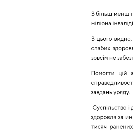
З більш менш п
міліона інваліді
З цього видно,
слабих здоров
зовсім не забе
Помогти цій а
справедливост
завдань уряду.
Суспільство і 
здоровля за ин
тисяч ранених