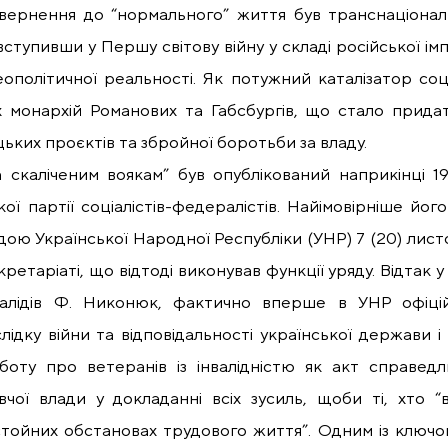
вернення до “нормального” життя був транснаціональ
 вступивши у Першу світову війну у складі російської і
геополітичної реальності. Як потужний каталізатор соц
 монархій Романових та Габсбургів, що стало прида
ьких проєктів та збройної боротьби за владу.
скаліченим воякам” був опублікований наприкінці 191
кої партії соціалістів-федералістів. Найімовірніше 
ю Української Народної Республіки (УНР) 7 (20) листоп
ретаріаті, що відтоді виконував функції уряду. Відтак 
нвалідів Ф. Никонюк, фактично вперше в УНР офіці
ідку війни та відповідальності української держави і
боту про ветеранів із інвалідністю як акт справед
вчої влади у докладанні всіх зусиль, щоби ті, хто 
стойних обстановах трудового життя”. Одним із ключо