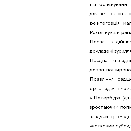
підпорядкуванні
для ветеранів із
реінтеграція ма
Розглянувши рапо
Правління дійшло
докладені зусилл
Поєднання в одні
доволі поширеною
Правління радш
ортопедичні майст
у Петербурзі (єд
зростаючий попит
завдяки громадс
частковим субсид