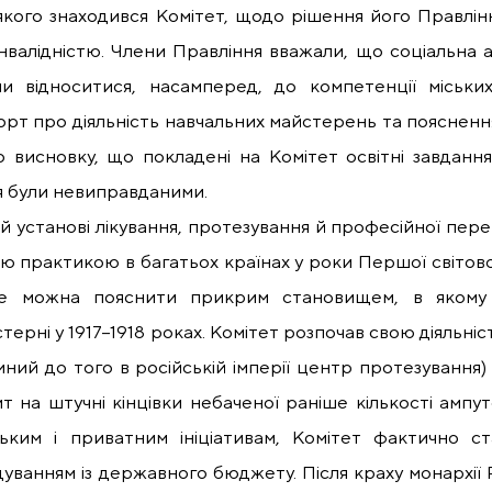
 якого знаходився Комітет, щодо рішення його Правлі
 інвалідністю. Члени Правління вважали, що соціальна а
ли відноситися, насамперед, до компетенції міськи
рт про діяльність навчальних майстерень та поясненн
 висновку, що покладені на Комітет освітні завдання
я були невиправданими.
й установі лікування, протезування й професійної переп
 практикою в багатьох країнах у роки Першої світово
е можна пояснити прикрим становищем, в якому 
ерні у 1917–1918 роках. Комітет розпочав свою діяльніс
иний до того в російській імперії центр протезування)
 на штучні кінцівки небаченої раніше кількості ампут
ьким і приватним ініціативам, Комітет фактично ст
уванням із державного бюджету. Після краху монархії