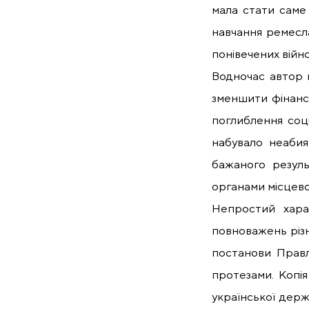
мала стати саме 
навчання ремесла
понівечених війн
Водночас автор п
зменшити фінанс
поглиблення соці
набувало неабияк
бажаного резуль
органами місцево
Непростий харак
повноважень різн
постанови Правл
протезами. Копія
української держ