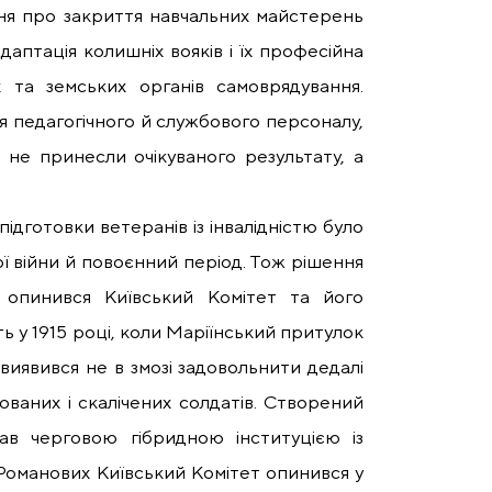
ння про закриття навчальних майстерень
даптація колишніх вояків і їх професійна
х та земських органів самоврядування.
я педагогічного й службового персоналу,
 не принесли очікуваного результату, а
ідготовки ветеранів із інвалідністю було
ї війни й повоєнний період. Тож рішення
опинився Київський Комітет та його
ть у 1915 році, коли Маріїнський притулок
 виявився не в змозі задовольнити дедалі
ованих і скалічених солдатів. Створений
ав черговою гібридною інституцією із
 Романових Київський Комітет опинився у