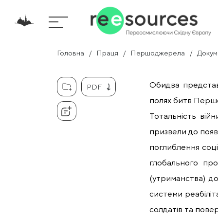
Головна
Праця
Першоджерела
Докум
Обидва представ
PDF
полях битв Першо
Тотальність вій
призвели до появи
поглиблення соц
глобального про
(утриманства) до
системи реабіліт
солдатів та повер