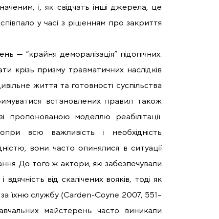
аченим, і, як свідчать інші джерела, це
півпало у часі з рішенням про закриття
нь — “крайня деморалізація” підопічних.
ти крізь призму травматичних наслідків
цивільне життя та готовності суспільства
тримуватися встановлених правил також
і пропонованою моделлю реабілітації.
опри всю важливість і необхідність
ідністю, вони часто опинялися в ситуації
ння. До того ж актори, які забезпечували
 вдячність від скалічених вояків, тоді як
за їхню службу (Carden-Coyne 2007, 551–
навчальних майстерень часто виникали