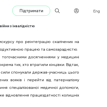
Підтримати
Eng
ійни з інвалідністю
скурсу про реінтеграцію скалічених на
 продуктивною працею та самозарадністю.
 з тогочасними досягненнями у медицині
крема тих, хто втратили кінцівки. Відтак,
ї сили спонукали держав-учасниць цього
них вояків і перейти від патерналізму
ання спеціалізованої медичної допомоги,
дке відновлення працездатності колишніх