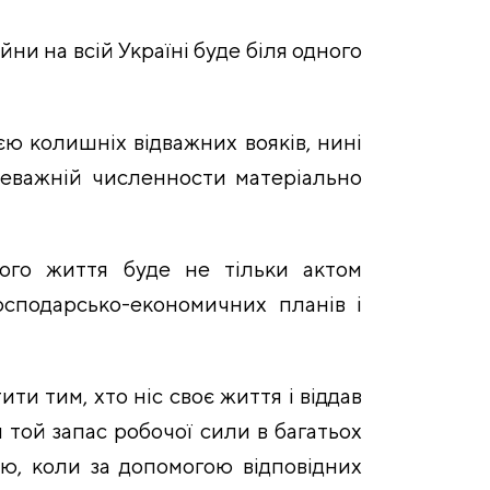
ни на всій Україні буде біля одного
єю колишніх відважних вояків, нині
ереважній численности матеріально
вого життя буде не тільки актом
осподарсько-економичних планів і
ти тим, хто ніс своє життя і віддав
 той запас робочої сили в багатьох
аю, коли за допомогою відповідних