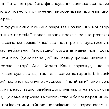
ані. Питання про його фінансування залишалося невизн
ло до повного припинення виробництва протезів, що с
терень.
і фігурує інакша причина закриття навчальних майстере
нням перелік її поведінкових проявів можна розгляда
скалічених вояків, їхньої здатності реінтегруватися у 
час небажання “вчорашніх” солдатів навчатися і до
ити про “деморалізацію” як певну форму незгоди з
сорка історії Ана Карден-Койн зауважує, що п
як для суспільства, так і для самих ветеранів із інвал
ру”, коли їх практично змушували “прийняти” таке навча
йну реабілітацію, здебільшого очікували на покірність і
, що саме держава та суспільство у боргу перед ними 
ж понівеченими війною чоловіками та персоналом 