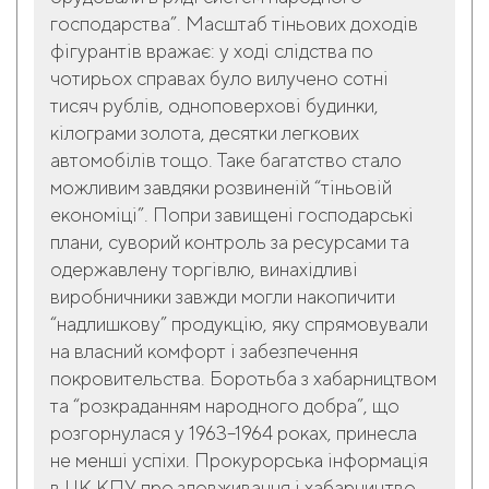
господарства”. Масштаб тіньових доходів
фігурантів вражає: у ході слідства по
чотирьох справах було вилучено сотні
тисяч рублів, одноповерхові будинки,
кілограми золота, десятки легкових
автомобілів тощо. Таке багатство стало
можливим завдяки розвиненій “тіньовій
економіці”. Попри завищені господарські
плани, суворий контроль за ресурсами та
одержавлену торгівлю, винахідливі
виробничники завжди могли накопичити
“надлишкову” продукцію, яку спрямовували
на власний комфорт і забезпечення
покровительства. Боротьба з хабарництвом
та “розкраданням народного добра”, що
розгорнулася у 1963–1964 роках, принесла
не менші успіхи. Прокурорська інформація
в ЦК КПУ про зловживання і хабарництво