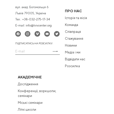
вул. акад. Богомольця 6
ПРО НАС
Львів 79005, Україна
Історія та місія
Тел.:
+38-032-275-17-34
Команда
E-mail:
info@lvivcenter.org
Співпраця
Стажування
ПІДПИСАТИСЬ НА РОЗСИЛКУ:
Новини
Медіа і ми
Відвідати нас
Розсилка
АКАДЕМІЧНЕ
Дослідження
Конференції, воркшопи,
семінари
Міські семінари
Літні школи