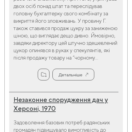
двох осіб понад штат та переслідував
головну бухгалтерку свого комбінату за
викриття його зловживань. У провину Г.
також ставився продаж цукру за заниженою
ціною, що виглядає дещо дивно. Ймовірно,
завдяки директору цей штучно здешевлений
цукор опинявся в руках у спекулянтів, які
після продажу товару на “чорному...
Детальніше
Незаконне спорудження дач у
Херсоні, 1970
Задоволення базових потреб радянських
громадян підвищувало вимогливість до