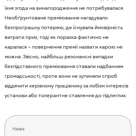
їхня згода на винагородження не потребувалася.
Необґрунтоване преміювання нагадувало
безпрограшну лотерею, де існувала ймовірність
виграти приз, тоді як поразка фактично не
каралася – повернення премії назвати карою не
можна. Звісно, найбільш резонансні випадки
безпідставного преміювання ставали надбанням
громадськості, проте вони не зупиняли спроб
віддячити керівному працівнику за лобізм інтересів
установи або толерантне ставлення до підлеглих.
Назва: