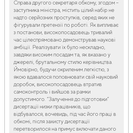
Справа другого секретаря обкому, згодом –
заступника міністра, містить цілий набір не
надто серйозних проступків, серед яких не
фігурували претензії по роботі. Як випливає
з постанови, високопосадовець тривалий
час цілеспрямовано демонстрував наукові
амбіції. Реалізувати їх було нескладно,
завдяки високим посадам та, як вказано у
джерелі, брутальному стилю керівництва.
Ймовірно, будучи окриленим легкістю, з
якою вдавалося поповнювати свій науковий
доробок, високопосадовець втратив
самоконтроль і вийшов за рамки
допустимого. “Залучення до підготовки”
дисертації низки працівників, що
відбувалося, вочевидь, під час його праці в
обкомі, після захисту дисертації
перетворилося на примус включати даного