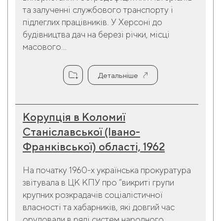
та залученні службового транспорту і
підлеглих працівників. У Херсоні до
будівництва дач на березі річки, місці
масового...
Детальніше
Корупція в Коломиї
Станіславської (Івано-
Франківської) області, 1962
На початку 1960-х українська прокуратура
звітувала в ЦК КПУ про “викриті групи
крупних розкрадачів соціалістичної
власності та хабарників, які довгий час
орудовали в ряді систем народного