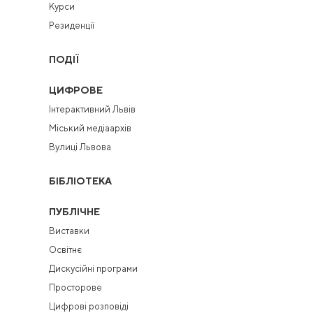
Курси
Резиденції
ПОДІЇ
ЦИФРОВЕ
Інтерактивний Львів
Міський медіаархів
Вулиці Львова
БІБЛІОТЕКА
ПУБЛІЧНЕ
Виставки
Освітнє
Дискусійні програми
Просторове
Цифрові розповіді