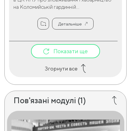
на Коломийській гардинній...
Детальніше
Показати ще
Згорнути все
Пов'язані модулі
(1)