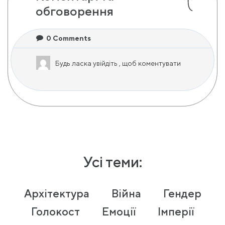
обговорення
0
Comments
Будь ласка
увійдіть
, щоб коментувати
Усі теми:
Архітектура
Війна
Гендер
Голокост
Емоції
Імперії