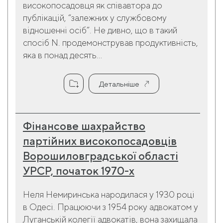
високопосадовця як співавтора до
публікацій, “залежних у службовому
відношенні осіб”. Не дивно, що в такий
спосіб N. продемонстрував продуктивність,
яка в понад десять...
Детальніше
Фінансове шахрайство
партійних високопосадовців
Ворошиловградської області
УРСР, початок 1970-х
Неля Немиринська народилася у 1930 році
в Одесі. Працюючи з 1954 року адвокатом у
Луганській колегії адвокатів, вона захищала