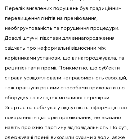
Перелік виявлених порушень був традиційним:
перевищення лімітів на преміювання,
необґрунтованість та порушення процедури.
Доволі штучні підстави для винагородження
свідчать про неформальні відносини між
керівниками установи, що винагороджувала, та
реципієнтами премії. Прикметно, що суб’єкти
справи усвідомлювали неправомірність своїх дій,
тож прагнули різними способами приховати цю
оборудку на випадок можливої перевірки.
Звертає на себе увагу відсутність інформації про
покарання ініціаторів преміювання, не вказано
навіть про їхню партійну відповідальність. По суті,
одержувачі премії виходили сухими з води, адже