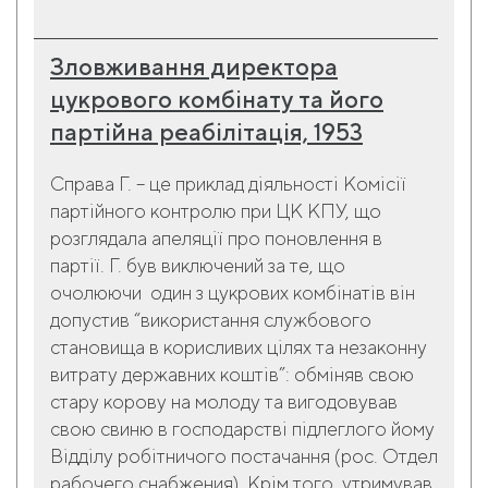
Зловживання директора
цукрового комбінату та його
партійна реабілітація, 1953
Справа Г. – це приклад діяльності Комісії
партійного контролю при ЦК КПУ, що
розглядала апеляції про поновлення в
партії. Г. був виключений за те, що
очолюючи один з цукрових комбінатів він
допустив “використання службового
становища в корисливих цілях та незаконну
витрату державних коштів”: обміняв свою
стару корову на молоду та вигодовував
свою свиню в господарстві підлеглого йому
Відділу робітничого постачання (рос. Отдел
рабочего снабжения). Крім того, утримував