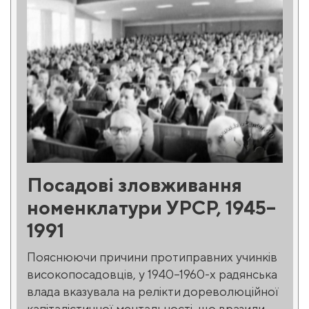
Посадові зловживання
номенклатури УРСР, 1945–
1991
Пояснюючи причини протиправних учинків
високопосадовців, у 1940–1960-х радянська
влада вказувала на релікти дореволюційної
капіталістичної ментальності, що вразили