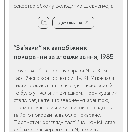
секретар обкому Володимир Шевченко, а...
Детальніше
“Зв’язки” як запобіжник
покарання за зловживання, 1985
Початок обговорення справи N на Комісії
партійного контролю при ЦК КПУ поклали
листи громадян, що для радянських реалій
не було унікальним випадком. Неочікуваним
стало радше те, що звернення, зрештою,
стали результативними і високопосадовця
та його покровителів було покарано.
Предметом розгляду партійної комісії став
хибний стиль керівництва N, що мав