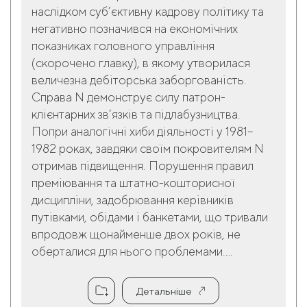
наслідком суб’єктивну кадрову політику та
негативно позначився на економічних
показниках головного управління
(скорочено главку), в якому утворилася
величезна дебіторська заборгованість.
Справа N демонструє силу патрон-
клієнтарних зв’язків та підлабузництва.
Попри аналогічні хиби діяльності у 1981–
1982 роках, завдяки своїм покровителям N
отримав підвищення. Порушення правил
преміювання та штатно-кошторисної
дисципліни, задобрювання керівників
путівками, обідами і банкетами, що тривали
впродовж щонайменше двох років, не
оберталися для нього проблемами....
Детальніше