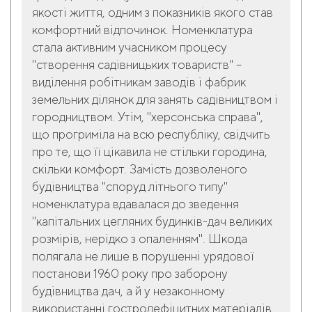
якості життя, одним з показників якого став
комфортний відпочинок. Номенклатура
стала активним учасником процесу
"створення садівницьких товариств" –
виділення робітникам заводів і фабрик
земельних ділянок для занять садівництвом і
городництвом. Утім, "херсонська справа",
що прогриміла на всю республіку, свідчить
про те, що її цікавила не стільки городина,
скільки комфорт. Замість дозволеного
будівництва "споруд літнього типу"
номенклатура вдавалася до зведення
"капітальних цегляних будинків-дач великих
розмірів, нерідко з опаленням". Шкода
полягала не лише в порушенні урядової
постанови 1960 року про заборону
будівництва дач, а й у незаконному
використанні гостродефіцитних матеріалів