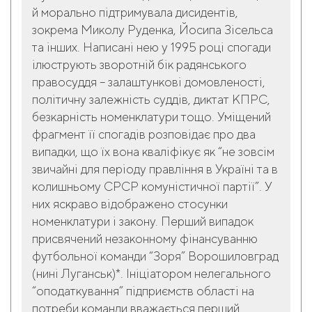
й морально підтримувала дисидентів,
зокрема Миколу Руденка, Йосипа Зісельса
та інших. Написані нею у 1995 році спогади
ілюструють зворотній бік радянського
правосуддя – залаштункові домовленості,
політичну залежність суддів, диктат КПРС,
безкарність номенклатури тощо. Уміщений
фрагмент її спогадів розповідає про два
випадки, що їх вона кваліфікує як “не зовсім
звичайні для періоду правління в Україні та в
колишньому СРСР комуністичної партії”. У
них яскраво відображено стосунки
номенклатури і закону. Перший випадок
присвячений незаконному фінансуванню
футбольної команди “Зоря” Ворошиловград
(нині Луганськ)*. Ініціатором нелегального
“оподаткування” підприємств області на
потреби команди вважається перший