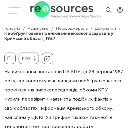
Головна
Радянське
Першоджерела
Документи
Необґрунтоване преміювання високопосадовців у
Кримській області, 1987
PDF
На виконання постанови ЦК КПУ від 28 серпня 1987
року, що констатувала випадки необґрунтованого
преміювання високопосадовців, обкоми КПУ
мусили перевірити наявність подібних фактів у
своїх областях. Інформація Кримського обкому,
надіслана у ЦК КПУ з грифом “цілком таємно”, є
типовим звітом про проведену роботу.