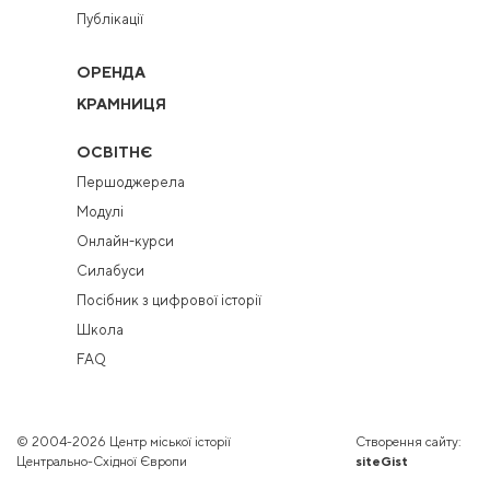
Публікації
ОРЕНДА
КРАМНИЦЯ
ОСВІТНЄ
Першоджерела
Модулі
Онлайн-курси
Силабуси
Посібник з цифрової історії
Школа
FAQ
© 2004-2026 Центр міської історії
Створення сайту:
Центрально-Східної Європи
siteGist