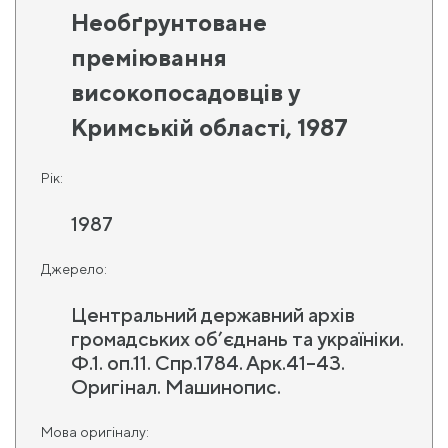
Необґрунтоване
преміювання
високопосадовців у
Кримській області, 1987
Рік:
1987
Джерело:
Центральний державний архів
громадських об’єднань та україніки.
Ф.1. оп.11. Спр.1784. Арк.41–43.
Оригінал. Машинопис.
Мова оригіналу: