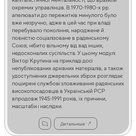
окремих управлінців. В 1970-1980-х рр.
апелювати до пережитків минулого було
вже незручно, адже в цей час при владі
перебувало покоління, народжене й
повністю соціалізоване в радянському
Союзі, нібито вільному від вад інших,
недосконалих суспільств. У цьому модулі
Віктор Крупина на прикладі досі
непублікованих архівних матеріалів, а також
удоступнених джерельних збірок розглядає
поширені службові зловживання радянських
високопосадовців в Українській РСР
впродовж 1945-1991 років, їх причини,
масштаби і наслідки.
Детальніше