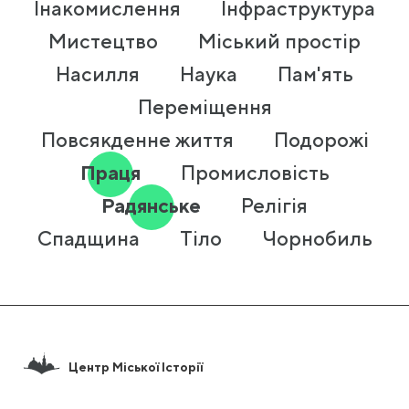
Інакомислення
Інфраструктура
Мистецтво
Міський простір
Насилля
Наука
Пам'ять
Переміщення
Повсякденне життя
Подорожі
Праця
Промисловість
Радянське
Релігія
Спадщина
Тіло
Чорнобиль
Центр Міської Історії