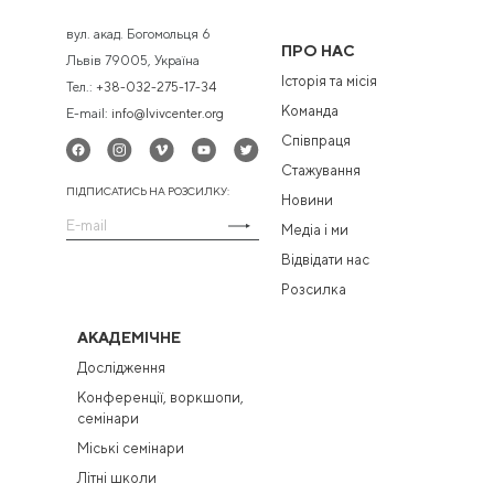
вул. акад. Богомольця 6
ПРО НАС
Львів 79005, Україна
Історія та місія
Тел.:
+38-032-275-17-34
Команда
E-mail:
info@lvivcenter.org
Співпраця
Стажування
ПІДПИСАТИСЬ НА РОЗСИЛКУ:
Новини
Медіа і ми
Відвідати нас
Розсилка
АКАДЕМІЧНЕ
Дослідження
Конференції, воркшопи,
семінари
Міські семінари
Літні школи