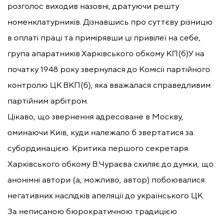
розголос виходив назовні, дратуючи решту
номенклатурників. Дізнавшись про суттєву різницю
в оплаті праці та примірявши ці привілеї на себе,
група апаратників Харківського обкому КП(б)У на
початку 1948 року звернулася до Комісії партійного
контролю ЦК ВКП(б), яка вважалася справедливим
партійним арбітром.
Цікаво, що звернення адресоване в Москву,
оминаючи Київ, куди належало б звертатися за
субординацією. Критика першого секретаря
Харківського обкому В.Чураєва схиляє до думки, що
анонімні автори (а, можливо, автор) побоювалися
негативних наслідків апеляції до українського ЦК.
За неписаною бюрократичною традицією