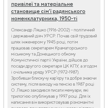
привілеї та матеріальне
становище сім’ї радянського
номенклатурника, 1950-ті
Олександр Ляшко (1916–2002) – політичний
і державний діяч УРСР. Почав свій трудовий
шлях інженером у 1945 році, потім
працював секретарем Краматорського
міськкому та Донецького обкому
Комуністичної партії України, дійшов до
посади другого секретаря ЦК КПУ, а згодом
і очільника уряду УРСР (1972–1987).
Зробивши блискучу кар'єру та добре знаючи
систему, після виходу на пенсію в 1987 році
О. Ляшко заходився писати мемуари, які
трилогією опублікував у 1997 році. Для їх
написання він використовував різноманітні