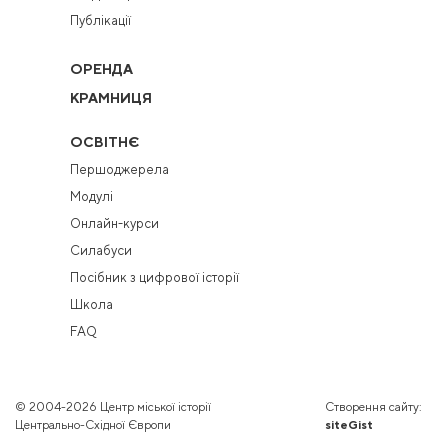
Публікації
ОРЕНДА
КРАМНИЦЯ
ОСВІТНЄ
Першоджерела
Модулі
Онлайн-курси
Силабуси
Посібник з цифрової історії
Школа
FAQ
© 2004-2026 Центр міської історії
Створення сайту:
Центрально-Східної Європи
siteGist