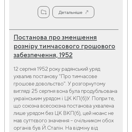
Детальніше
Постанова про зменшення
розміру тимчасового грошового
забезпечення, 1952
12 серпня 1952 року радянський уряд
ухвалив постанову "Про тимчасове
грошове довольство". У розгорнутому
вигляді 25 серпня вона була продубльована
українським урядом і ЦК КП(б)У. Попри те,
що союзна всесоюзна постанова ухвалена
лише урядом без ЦК ВКП(б), цей нюанс не
мав суттєвого значення – очільником обох
органів був Й.Сталін. На відміну від