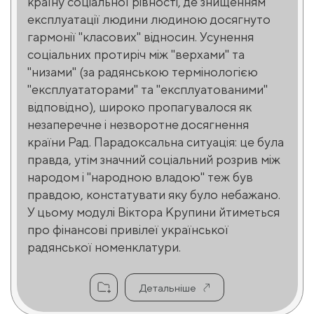
країну соціальної рівності, де знищенням
експлуатації людини людиною досягнуто
гармонії "класових" відносин. Усунення
соціальних протиріч між "верхами" та
"низами" (за радянською термінологією
"експлуататорами" та "експлуатованими"
відповідно), широко пропагувалося як
незаперечне і незворотне досягнення
країни Рад. Парадоксальна ситуація: це була
правда, утім значний соціальний розрив між
народом і "народною владою" теж був
правдою, констатувати яку було небажано.
У цьому модулі Віктора Крупини йтиметься
про фінансові привілеї української
радянської номенклатури.
Детальніше