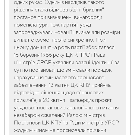
одних руках. Одним з наслідків такого
рішення стала відмова від "гібридних"
постанов при визначенні винагороди
номенклатури, тож партія і уряд
запроваджували новації і визначали розміри
виплат окремо, проте синхронно. При
цьому домінантна роль партії зберігалася.
16 березня 1956 року ЦК КПРС і Рада
міністрів СРСР ухвалили власні ідентичні за
суттю постанови, що змінювали порядок
нарахування тимчасового грошового
забезпечення. 13 квітня ЦК КПУ прийняв
відповідне рішення щодо фінансових
привілеїв, а 20 квітня – затвердив проєкт
урядової постанови з аналогічного питання,
незабаром схвалений Радою міністрів.
Постанови ЦК КПУ та Ради міністрів УРСР
жодним чином не пояснювали причини...