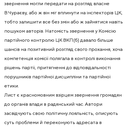
звернення могли передати на розгляд власне
В.Чураєву, або ж він міг вплинути на інспекторів ЦК,
тобто залишити все без змін або ж зайнятися навіть
пошуком авторів. Натомість звернення у Комісію
партійного контролю ЦК ВКП(б) давало більше
шансів на позитивний розгляд свого прохання, хоча
компетенція комісії полягала в контролі виконання
рішень партії, притягненні до відповідальності
порушників партійної дисципліни та партійної
етики.
Лист є красномовним взірцем звернення громадян
до органів влади в радянський час. Автори
засвідчують свою політичну лояльність, описують
суть проблеми й переконують адресата в