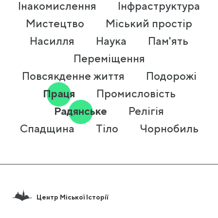
Інакомислення
Інфраструктура
Мистецтво
Міський простір
Насилля
Наука
Пам'ять
Переміщення
Повсякденне життя
Подорожі
Праця
Промисловість
Радянське
Релігія
Спадщина
Тіло
Чорнобиль
Центр Міської Історії