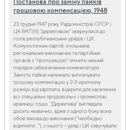
Постанова про заміну пайків
грошовою компенсацією, 1948
23 грудня 1947 року Рада міністрів СРСР і
ЦК ВКП(б) "директивою" звернулися до
голів республіканських урядів і ЦК
Комуністичних партій, очільників
регіональних виконавчих та партійних
органів з "пропозицією" змінити чинний
порядок забезпечення номенклатури.
Замість пайків належало виплачувати
грошову компенсацію у 2-3-кратному
розмірі від зарплати, відкрити для населення
всі спеціальні продовольчі і промислові
крамниці тощо. "Директива" виглядала
досить незвично, адже з одного боку вона
обов’язкова до виконання ("необхідно
відмінити…"), з іншого – уряд і ЦК озвучували