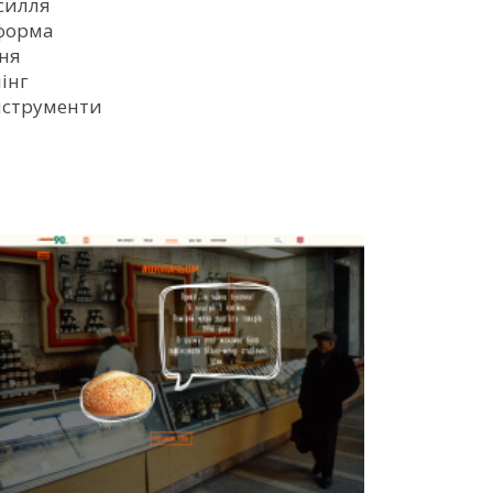
силля
тформа
ня
лінг
нструменти