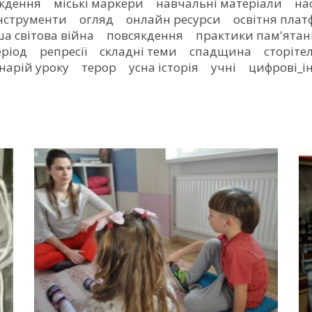
якдення
міські маркери
навчальні матеріали
на
нструменти
огляд
онлайн ресурси
освітня пла
а світова війна
повсякдення
практики пам'ятан
еріод
репресії
складні теми
спадщина
сторіте
нарій уроку
терор
усна історія
учні
цифрові_і