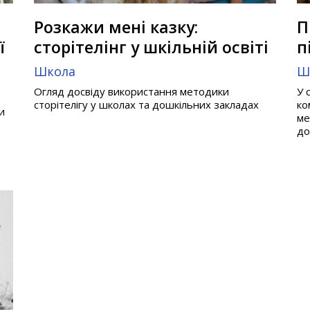
Розкажи мені казку:
П
ї
сторітелінг у шкільній освіті
п
Школа
Ш
Огляд досвіду використання методики
У 
сторітелігу у школах та дошкільних закладах
ко
и
ме
до