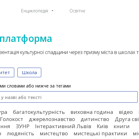
Енциклопедія
Освітнє
 платформа
ентація культурної спадщини через призму міста в школах т
итет
Школа
ми словами або нижче за тегами
ура
багатокультурність
виховна година
відео
Голокост
джерелознавство
дитинство
Друга св
ання
ЗУНР
Інтерактивний Львів
Київ
книги
р
людяність
мистецтво
мистецькі практики
мі