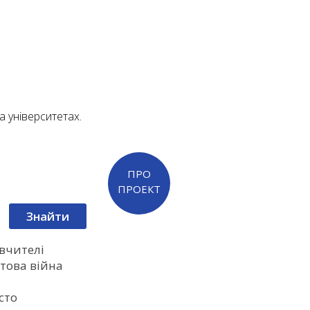
а університетах.
ПРО
ПРОЕКТ
вчителі
ітова війна
сто