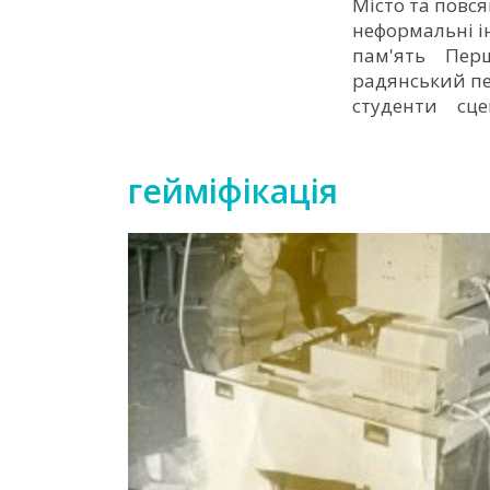
Місто та повс
неформальні і
пам'ять
Перш
радянський п
студенти
сце
гейміфікація