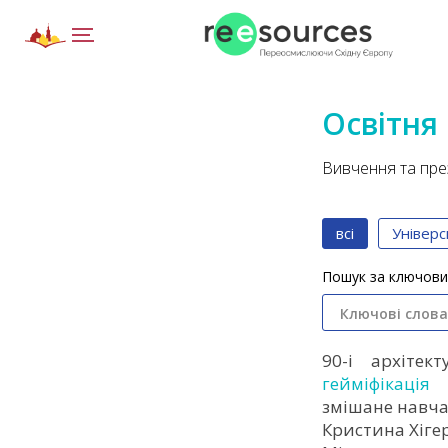
Освітня
Вивчення та през
всі
Універс
Пошук за ключови
90-і
архітект
гейміфікація
змішане навч
Кристина Хіге