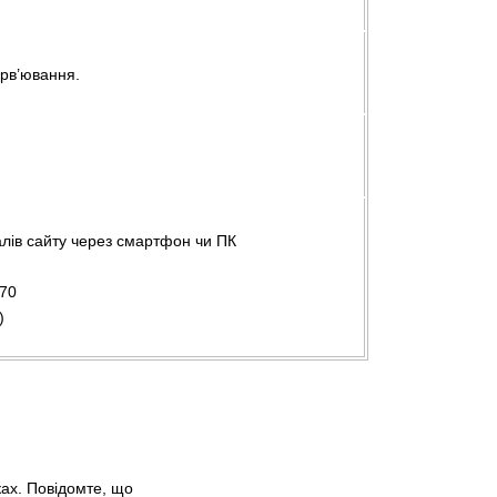
ерв’ювання.
алів сайту через смартфон чи ПК
=70
)
ках. Повідомте, що