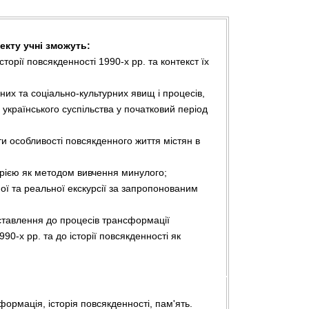
екту учні зможуть:
торії повсякденності 1990-х рр. та контекст їх
их та соціально-культурних явищ і процесів,
країнського суспільства у початковий період
и особливості повсякденного життя містян в
орією як методом вивчення минулого;
ої та реальної екскурсії за запропонованим
тавлення до процесів трансформації
90-х рр. та до історії повсякденності як
формація, історія повсякденності, пам'ять.