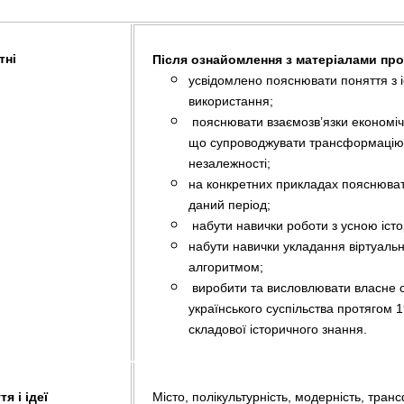
тні
Після ознайомлення з матеріалами про
усвідомлено пояснювати поняття з іс
використання;
пояснювати взаємозв’язки економічн
що супроводжувати трансформацію у
незалежності;
на конкретних прикладах пояснюват
даний період;
набути навички роботи з усною іст
набути навички укладання віртуальн
алгоритмом;
виробити та висловлювати власне с
українського суспільства протягом 19
складової історичного знання.
я і ідеї
Місто, полікультурність, модерність, транс