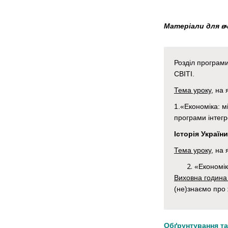
Матеріали для в
Розділ програм
СВІТІ.
Тема уроку
, на
1.«Економіка: м
програми інтегр
Історія України
Тема уроку
, на
«Економік
Виховна година 
(не)знаємо про 
Обґрунтування т