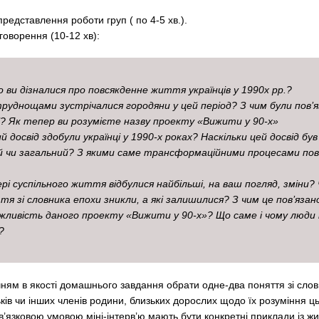
представлення роботи груп ( по 4-5 хв.).
говорення (10-12 хв):
 ви дізналися про повсякденне життя українців у 1990х рр.?
руднощами зустрічалися городяни у цей період? З чим були пов’яз
? Як тепер ви розумієте назву проекту «Вижити у 90-х»
й досвід здобули українці у 1990-х роках? Наскільки цей досвід був
й чи загальний? З якими саме трансформаційними процесами пов
ері суспільного життя відбулися найбільші, на ваш погляд, зміни?
тя зі словника епохи зникли, а які залишилися? З чим це пов’язан
ажливість даного проекту «Вижити у 90-х»? Що саме і чому люди
?
ням в якості домашнього завдання обрати одне-два поняття зі слов
тьків чи інших членів родини, близьких дорослих щодо їх розуміння ц
’язковою умовою міні-інтерв’ю мають бути конкретні приклади із ж