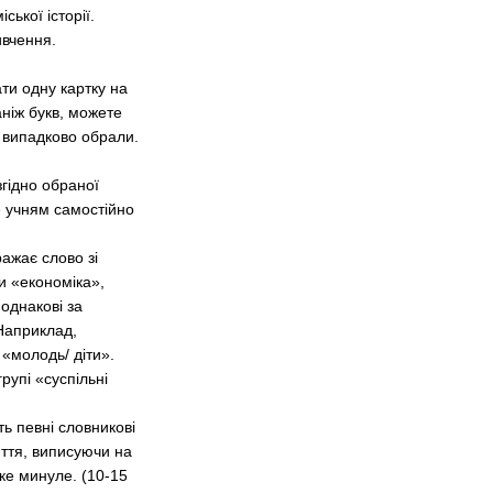
ької історії.
ивчення.
ти одну картку на
аніж букв, можете
і випадково обрали.
гідно обраної
е учням самостійно
ажає слово зі
и «економіка»,
 однакові за
 Наприклад,
і «молодь/ діти».
рупі «суспільні
ть певні словникові
иття, виписуючи на
ке минуле. (10-15