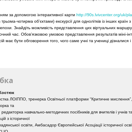
чням за допомогою інтерактивної карти
http://90s.lvivcenter.org/uk/pl
з трьома-чотирма об’єктами) екскурсії для однолітків із інших країн
 епохи. Знайдіть можливість представлення цих віртуальних маршру
рочний час. Обов’язковою умовою представлення результатів міні-ін
сій має бути обговорення того, чого саме учні та учениці дізналися і
бка
 Костюк
стка ЛОІППО, тренерка Освітньої платформи “Критичне мислення”
торка та
я редакторка навчально-методичних посібників для вчителів і учнів т
цій з історичної
мадянської освіти, Амбасадор Європейської Асоціації історичної осві
LIO.