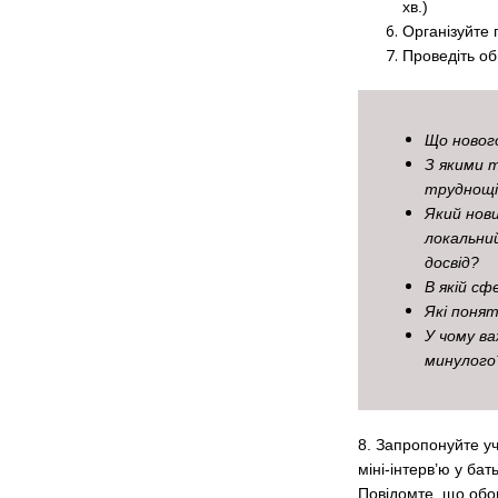
хв.)
Організуйте 
Проведіть об
Що нового
З якими т
труднощі
Який нови
локальни
досвід?
В якій сф
Які понят
У чому в
минулого
8. Запропонуйте уч
міні-інтерв’ю у ба
Повідомте, що обов