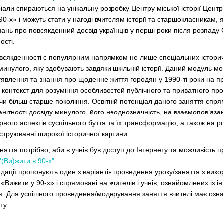
али спираються на унікальну розробку Центру міської історії Цент
0-х» і можуть стати у нагоді вчителям історії та старшокласникам, 
ань про повсякденний досвід українців у перші роки після розпаду
ості.
овсякденності є популярним напрямком не лише спеціальних історич
инулого, яку здобувають завдяки шкільній історії. Даний модуль м
влення та знання про щоденне життя городян у 1990-ті роки на при
 контекст для розуміння особливостей публічного та приватного про
 чи більш старше покоління. Освітній потенціал даного заняття спр
нітності досвіду минулого, його неоднозначність, на взаємопов’язан
урного аспектів суспільного буття та їх трансформацію, а також на 
струюванні широкої історичної картини.
яття потрібно, аби в учнів був доступ до Інтернету та можливість п
"(Ви)жити в 90-х"
дації пропонують один з варіантів проведення уроку/заняття з вик
 «Вижити у 90-х» і спрямовані на вчителів і учнів, ознайомлених із 
. Для успішного проведення/модерування заняття вчителі має озна
ту.