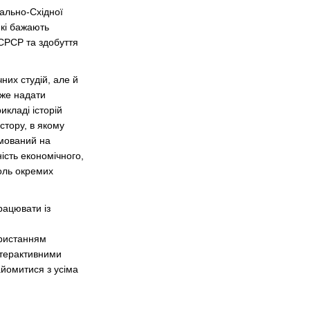
рально-Східної
які бажають
 СРСР та здобуття
них студій, але й
оже надати
кладі історій
стору, в якому
ямований на
ість економічного,
роль окремих
рацювати із
ористанням
інтерактивними
йомитися з усіма