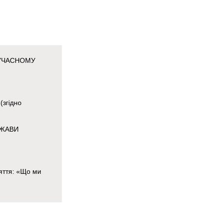
СУЧАСНОМУ
(згідно
РЖАВИ
яття: «Що ми