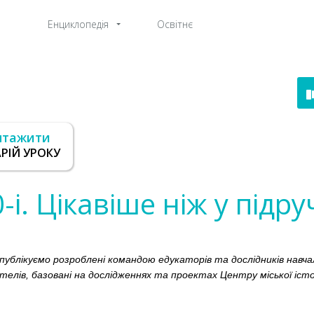
Енциклопедія
Освітнє
нтажити
РІЙ УРОКУ
-і. Цікавіше ніж у підр
в публікуємо розроблені командою едукаторів та дослідників навч
телів, базовані на дослідженнях та проектах Центру міської істор