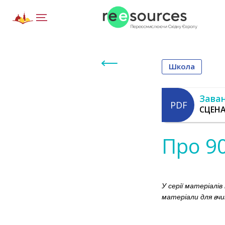
Школа
Зава
PDF
СЦЕНА
Про 90
У серії матеріалі
матеріали для вчи