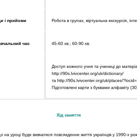
и і прийоми
Робота в групах, віртуальна екскурсія, інт
авчальний час
45-60 хв.; 60-90 хв.
Доступ кожного учня та учениці до матері
http://90s.lvivcenter.org/uk/dictionary/
та http://90s.lvivcenter.org/uk/places/?locid
Підготовлені карти з буквами алфавіту (30
Хід заняття
о на уроці буде вивчатися повсякденне життя українців у 1990-х ро