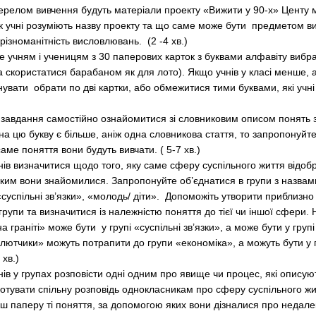
релом вивчення будуть матеріали проекту «Вижити у 90-х» Центу міс
к учні розуміють назву проекту та що саме може бути предметом в
ізноманітність висловлювань. (2 -4 хв.)
 учням і ученицям з 30 паперових карток з буквами алфавіту вибра
а скористатися барабаном як для лото). Якщо учнів у класі менше, 
увати обрати по дві картки, або обмежитися тими буквами, які учн
завдання самостійно ознайомитися зі словниковим описом понять з
на цю букву є більше, аніж одна словникова стаття, то запропонуйт
аме поняття вони будуть вивчати. ( 5-7 хв.)
нів визначитися щодо того, яку саме сферу суспільного життя відобр
яким вони знайомилися. Запропонуйте об’єднатися в групи з назвам
«суспільні зв’язки», «молодь/ діти». Допоможіть утворити приблизно
групи та визначитися із належністю поняття до тієї чи іншої сфери.
а граніті» може бути у групі «суспільні зв’язки», а може бути у груп
лютчики» можуть потрапити до групи «економіка», а можуть бути у г
 хв.)
нів у групах розповісти одні одним про явище чи процес, які описую
ідготувати спільну розповідь однокласникам про сферу суспільного ж
ш паперу ті поняття, за допомогою яких вони дізналися про недале