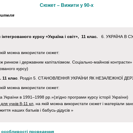
Сюжет – Вижити у 90-х
чителя
и
інтегрованого курсу «Україна і світ», 11 клас.
6. УКРАЇНА В 
 якій можна використати сюжет:
іж ринком і державним капіталізмом. Соціально-майнові контрасти» 
ованого курсу)
. 11 клас
. Розділ 5. СТАНОВЛЕННЯ УКРАЇНИ ЯК НЕЗАЛЕЖНОЇ ДЕ
 якій можна використати сюжет:
а України в 1991–1998 рр.»(згідно програми курсу історії України)
для учнів 8-11 кл,
на якій можна використати сюжет і матеріали зан
життя наших батьків і бабусь-дідусів »
а особливості проведення