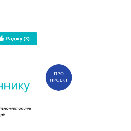
Раджу (3)
ПРО
учнику
ПРОЕКТ
ально-методичні
ії.