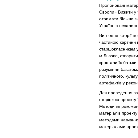
Пропоновані матері
Європи «Вижити у 9
отримати більше зн
Україною незалежн
Вивчення історії п
частиною картини м
старшокласникам уя
м.Львова, створити
зростали їх батьки
розуміння багатома
політичного, культ
артефактів у рекон
Для проведення зан
сторінкою проекту
Методичні рекомен
матеріалів проекту
методами навчання
матеріалами проек