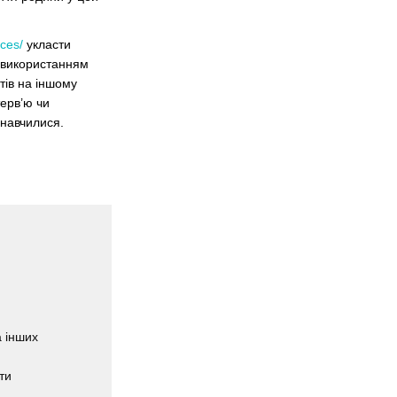
aces/
укласти
 з використанням
тів на іншому
терв’ю чи
 навчилися.
,
а інших
ти