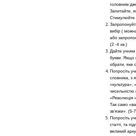
головним дже
Запитайте, я
Стимулюйте р
Запропонуйте
вибір ( можн
або запропон
(2 -4 хв.)
Дайте учням 
букви. Якщо 
обрати, яке с
Попросіть уч
словника, з 
«культура», 
чисельністю 
«Революція н
Так само «ва
зв’язки». (5-7
Попросіть уч
статті, та п
великий арку