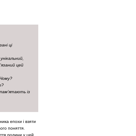
ані ці
 унікальний,
'язаний цей
 Чому?
о?
 пам’ятають із
ника епохи і взяти
ього поняття.
иття родини у цей