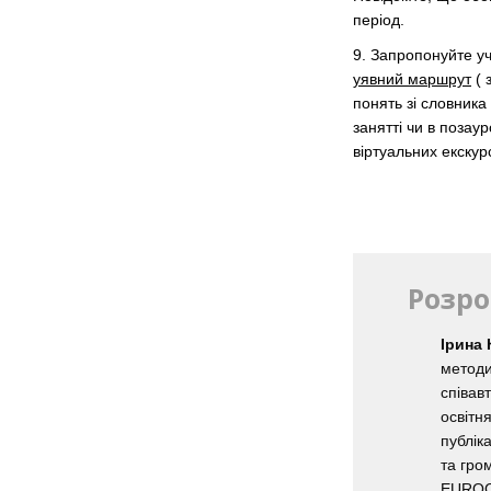
період.
9. Запропонуйте у
уявний маршрут
( 
понять зі словника
занятті чи в позау
віртуальних екскур
Розро
Ірина
методи
співав
освітн
публіка
та гро
EUROC