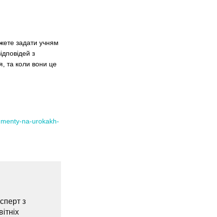
ожете задати учням
ідповідей з
я, та коли вони це
strumenty-na-urokakh-
сперт з
вітніх