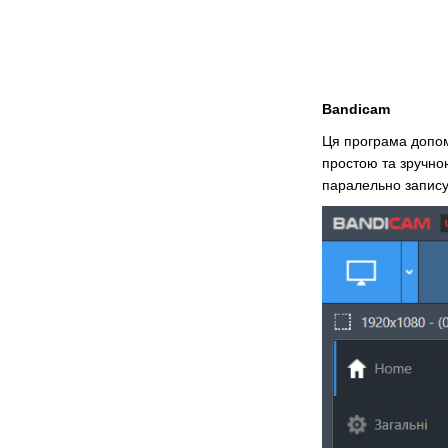
Bandicam
Ця програма допом
простою та зручно
паралельно запису