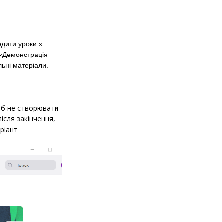
одити уроки з
 «Демонстрація
льні матеріали.
об не створювати
ісля закінчення,
аріант