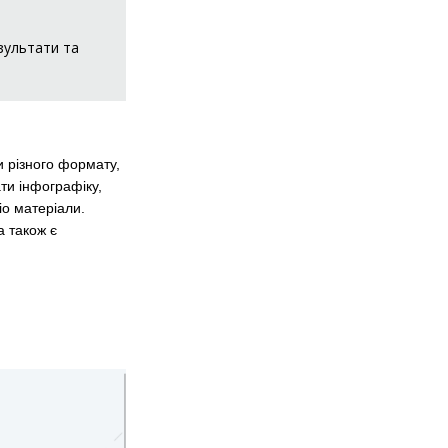
зультати та
 різного формату,
ати інфографіку,
іо матеріали.
а також є