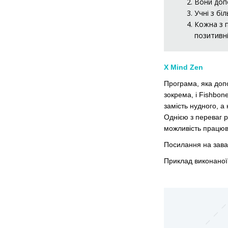
Вони доп
Учні з б
Кожна з п
позитивні
Х Mind
Zen
Програма, яка доп
зокрема, і Fishbon
замість нудного, а
Однією з переваг р
можливість працюв
Посилання на зав
Приклад виконаної 