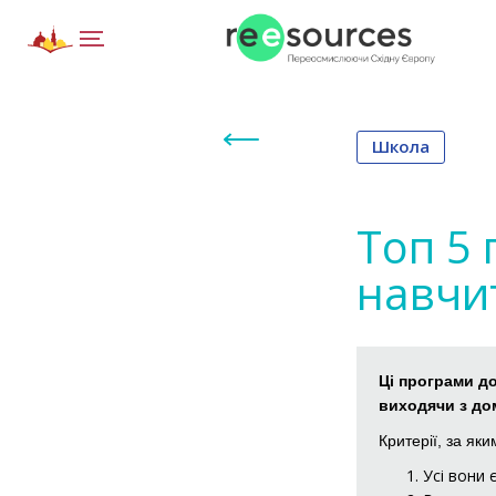
Школа
Топ 5 
навчит
Ці програми д
виходячи з до
Критерії, за як
Усі вони 