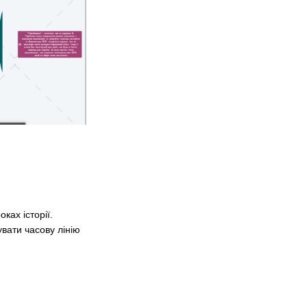
ках історії.
вати часову лінію