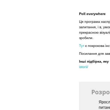
P
oll everywhere
Ця програма наспр
запитання, і в, ум
прекрасною візуалі
зробили.
Тут
є покрокова інс
Посилання для за
Інші підбірка, як
istorii/
Розро
Яросл
питань