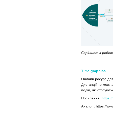
Скріншот з роботи
Time
graphics
Онлайн ресурс для 
Дистанційно можна 
подій, які стосуют
Посилання:
https:/
Аналог : https://ww