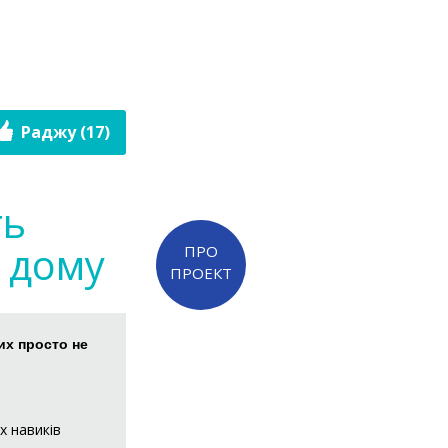
Раджу (17)
ть
з дому
ПРО
ПРОЕКТ
их просто не
х навиків