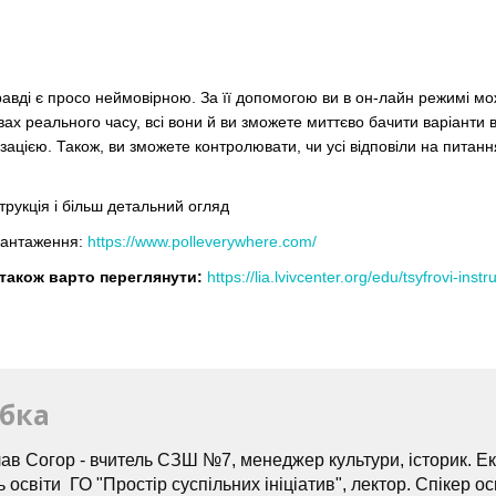
авді є просо неймовірною. За її допомогою ви в он-лайн режимі м
овах реального часу, всі вони й ви зможете миттєво бачити варіанти в
зацією. Також, ви зможете контролювати, чи усі відповіли на питанн
трукція і більш детальний огляд
вантаження:
https://www.polleverywhere.com/
у також варто переглянути:
https://lia.lvivcenter.org/edu/tsyfrovi-in
бка
ав Согор - вчитель СЗШ №7, менеджер культури, історик. Ек
 освіти ГО "Простір суспільних ініціатив", лектор. Спікер ос