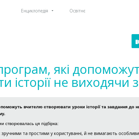
Енциклопедія
Освітнє
програм, які допоможу
и історії не виходячи 
опоможуть вчителю створювати уроки історії та завдання до н
му.
ими створювалась ця підбірка:
є зручними та простими у користуванні, й не вимагають особливи