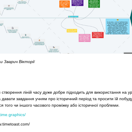
 Зварич Вікторії
створення ліній часу дуже добре підходить для використання на уро
давати завдання учням про історичний період та просити їй побуду
ься того чи іншого часового проміжку або історичної проблеми.
/time.graphics/
w.timetoast.com/