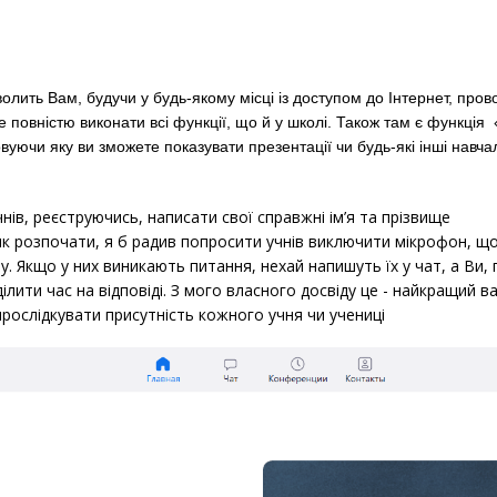
олить Вам, будучи у будь-якому місці із доступом до Інтернет, пров
 повністю виконати всі функції, що й у школі. Також там є функція
вуючи яку ви зможете показувати презентації чи будь-які інші навча
нів, реєструючись, написати свої справжні ім’я та прізвище
як розпочати, я б радив попросити учнів виключити мікрофон, щ
. Якщо у них виникають питання, нехай напишуть їх у чат, а Ви, п
лити час на відповіді. З мого власного досвіду це - найкращий в
рослідкувати присутність кожного учня чи учениці