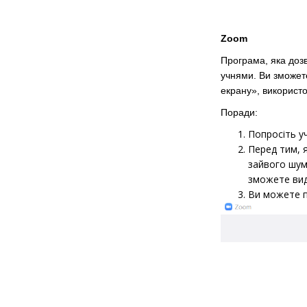
Zoom
Програма, яка дозв
учнями. Ви зможете
екрану», використо
Поради:
Попросіть уч
Перед тим, 
зайвого шуму
зможете виді
Ви можете п