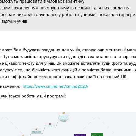
оможуть працювати в умовах карантину
ільшим захопленням виконуватимуть незвичні для них завдання
рограм використовувалася у роботі з учнями і показала гарні ре
 відгуки учнів
оможе Вам будувати завдання для учнів, створюючи ментальні мапи
e. Тут є можливість структурувати відповіді на запитання та створюв
 не цікавого тексту для учнів. Ви зможете вставляти туди фото та ауд
есурсу є те, що більшість його функцій є повністю безкоштовними, 
ати в офф-лайн режимі просто завантаживши її на власний ПК.
антаження:
https://www.xmind.net/xmind2020/
учнівської роботи у цій програмі: