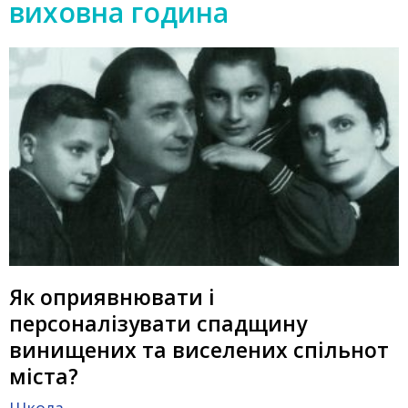
виховна година
Як оприявнювати і
персоналізувати спадщину
винищених та виселених спільнот
міста?