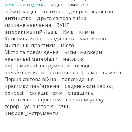
виховна година
відео
вчителі
гейміфікація
Голокост
джерелознавство
дитинство
Друга світова війна
змішане навчання
ЗУНР
Інтерактивний Львів
Київ
книги
Кристина Хігер
людяність
мистецтво
мистецькі практики
місто
Місто та повсякдення
міські маркери
навчальні матеріали
насилля
неформальні інструменти
огляд
онлайн ресурси
освітня платформа
пам'ять
Перша світова війна
повсякдення
практики пам'ятання
радянський період
репресії
складні теми
спадщина
сторітелінг
студенти
сценарій уроку
терор
усна історія
учні
цифрові_інструменти