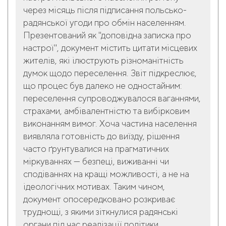
через місяць після підписання польсько-
радянської угоди про обмін населенням.
Презентований як "доповідна записка про
настрої", документ містить цитати місцевих
жителів, які ілюструють різноманітність
думок щодо переселення. Звіт підкреслює,
що процес був далеко не одностайним:
переселення супроводжувалося ваганнями,
страхами, амбівалентністю та вибірковим
виконанням вимог. Хоча частина населення
виявляла готовність до виїзду, рішення
часто ґрунтувалися на прагматичних
міркуваннях — безпеці, виживанні чи
сподіваннях на кращі можливості, а не на
ідеологічних мотивах. Таким чином,
документ опосередковано розкриває
труднощі, з якими зіткнулися радянські
органи під час реалізації політики