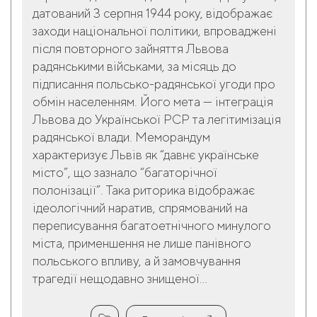
датований 3 серпня 1944 року, відображає
заходи національної політики, впроваджені
після повторного зайняття Львова
радянськими військами, за місяць до
підписання польсько-радянської угоди про
обмін населенням. Його мета — інтеграція
Львова до Української РСР та легітимізація
радянської влади. Меморандум
характеризує Львів як “давнє українське
місто”, що зазнало “багаторічної
полонізації”. Така риторика відображає
ідеологічний наратив, спрямований на
переписування багатоетнічного минулого
міста, применшення не лише панівного
польського впливу, а й замовчування
трагедії нещодавно знищеної...