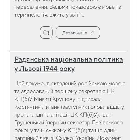
переселення. Вельми показовою є мова та
термінологія, вжита у звіті:...
Детальніше
Радянська національна політика
у Львові 1944 року
Цей документ, складений російською мовою
та адресований першому секретарю ЦК
КП(б)У Микиті Хрущову, підписали
Костянтин Литвин (заступник голови відділу
пропаганди та агітації ЦК КП(б)У), Іван
Грушецький (перший секретар Львівського
обкому та міськкому КП(б)У) та ще один
партійний діяч зі Східної України. Документ,