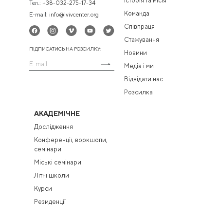
Історія та місія
Тел.:
+38-032-275-17-34
Команда
E-mail:
info@lvivcenter.org
Співпраця
Стажування
ПІДПИСАТИСЬ НА РОЗСИЛКУ:
Новини
Медіа і ми
Відвідати нас
Розсилка
АКАДЕМІЧНЕ
Дослідження
Конференції, воркшопи,
семінари
Міські семінари
Літні школи
Курси
Резиденції