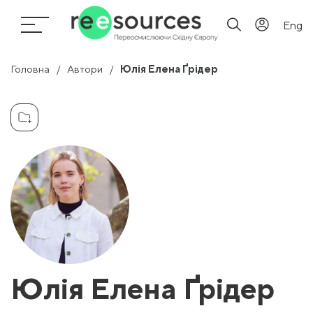
Eng
Головна
Автори
Юлія Елена Ґрідер
Юлія Елена Ґрідер