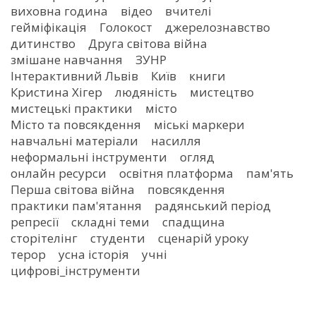
виховна година
відео
вчителі
гейміфікація
Голокост
джерелознавство
дитинство
Друга світова війна
змішане навчання
ЗУНР
Інтерактивний Львів
Київ
книги
Кристина Хігер
людяність
мистецтво
мистецькі практики
місто
Місто та повсякдення
міські маркери
навчальні матеріали
насилля
неформальні інструменти
огляд
онлайн ресурси
освітня платформа
пам'ять
Перша світова війна
повсякдення
практики пам'ятання
радянський період
репресії
складні теми
спадщина
сторітелінг
студенти
сценарій уроку
терор
усна історія
учні
цифрові_інструменти