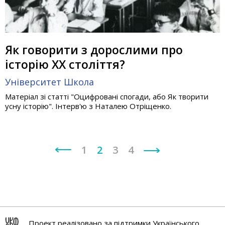
Як говорити з дорослими про
історію ХХ століття?
Університет
Школа
Матеріал зі статті "Оцифровані спогади, або Як творити
усну історію". Інтерв'ю з Наталею Отріщенко.
1
2
3
4
Проект реалізовано за підтримки Українського