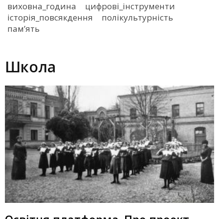
виховна_година
цифрові_інструменти
історія_повсякдення
полікультурність
пам’ять
Школа