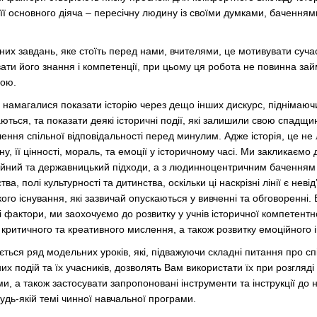
її основного діяча – пересічну людину із своїми думками, баченням
них завдань, яке стоїть перед нами, вчителями, це мотивувати суча
ати його знання і компетенції, при цьому ця робота не повинна зай
ною.
 намагалися показати історію через дещо інших дискурс, піднімаюч
ються, та показати деякі історичні події, які залишили свою спадщин
ення спільної відповідальності перед минулим. Адже історія, це не 
ну, її цінності, мораль, та емоції у історичному часі. Ми закликаємо
інійний та державницький підходи, а з людинноцентричним баченням
ва, полі культурності та дитинства, оскільки ці наскрізні лінії є нев
го існування, які зазвичай опускаються у вивченні та обговоренні.
 фактори, ми заохочуємо до розвитку у учнів історичної компетентност
 критичного та креативного мислення, а також розвитку емоційного і
ться ряд модельних уроків, які, підважуючи складні питання про с
их подій та їх учасників, дозволять Вам використати їх при розгляді 
и, а також застосувати запропоновані інструменти та інструкції до 
будь-якій темі чинної навчальної програми.