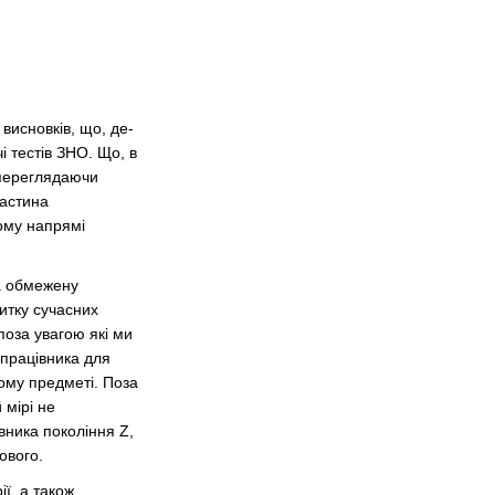
висновків, що, де-
і тестів ЗНО. Що, в
 переглядаючи
частина
ому напрямі
за обмежену
витку сучасних
 поза увагою які ми
 працівника для
ьому предметі. Поза
 мірі не
вника покоління Z,
ового.
ї, а також