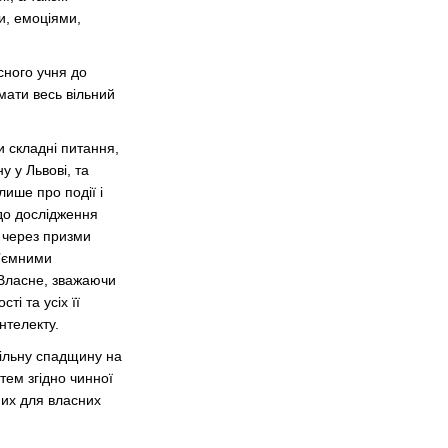
и, емоціями,
сного учня до
мати весь вільний
и складні питання,
у у Львові, та
лише про події і
 до дослідження
 через призми
ід’ємними
 Власне, зважаючи
і та усіх її
нтелекту.
пільну спадщину на
тем згідно чинної
них для власних