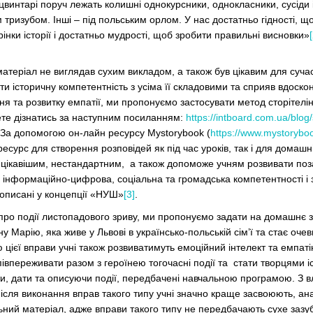
винтарі поруч лежать колишні однокурсники, однокласники, сусіди і 
 тризубом. Інші – під польським орлом. У нас достатньо гідності, 
орінки історії і достатньо мудрості, щоб зробити правильні висновки»
атеріал не виглядав сухим викладом, а також був цікавим для сучас
и історичну компетентність з усіма її складовими та сприяв вдоск
я та розвитку емпатії, ми пропонуємо застосувати метод сторітелі
ете дізнатись за наступним посиланням:
https://intboard.com.ua/blog/
. За допомогою он-лайн ресурсу Mystorybook (
https://www.mystorybo
ресурс для створення розповідей як під час уроків, так і для домашн
 цікавішим, нестандартним, а також допоможе учням розвивати поза
: інформаційно-цифрова, соціальна та громадська компетентності і
рописані у концепції «НУШ»
[3]
.
 про події листопадового зриву, ми пропонуємо задати на домашнє 
ну Марію, яка живе у Львові в українсько-польській сім’ї та стає оч
 цієї вправи учні також розвиватимуть емоційний інтелект та емпат
півпереживати разом з героїнею тогочасні події та стати творцями іс
и, дати та описуючи події, передбачені навчальною програмою. З в
ісля виконання вправ такого типу учні значно краще засвоюють, ана
ьний матеріал, адже вправи такого типу не передбачають сухе зазу