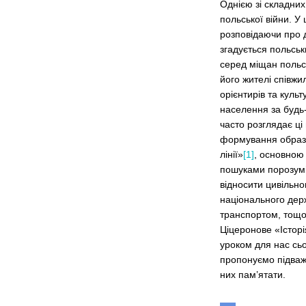
Однією зі складних
польської війни. У
розповідаючи про д
згадується польськ
серед міщан польсь
його жителі співжи
орієнтирів та куль
населення за будь-
часто розглядає ці
формування образу 
лінії»
[1]
, основною 
пошуками порозумін
відносити цивільно
національного держ
транспортом, тощо…
Ціцеронове «Історі
уроком для нас сьо
пропонуємо підважув
них пам’ятати.