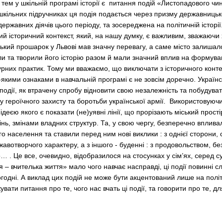
 тем у шкільній програмі історії є питання подій «Листопадового чин
 шкільних підручниках ця подія подається через призму державницької
ержавних діячів цього періоду, та зосереджена на політичній історі
ий історичний контекст, який, на нашу думку, є важливим, зважаючи 
кий прошарок у Львові мав значну перевагу, а саме місто залишало
ли та творили його історію разом й мали значний вплив на формува
турних практик. Тому ми вважаємо, що виключати з історичного конт
якими ознаками в навчальній програмі є не зовсім доречно. Українс
 події, як втрачену спробу відновити свою незалежність та побудува
героїчного захисту та боротьби української армії. Використовуючи
ідеєю якого є показати (не)уявні лінії, що прорізають міський прост
ь, змінами владних структур. Та, у свою чергу, безперечно вплива
го населення та ставили перед ним нові виклики : з однієї сторони,
авотворчого характеру, а з іншого - буденні : з продовольством, б
 . Це все, очевидно, відобразилося на стосунках у сім’ях, серед сусі
я – вчителька життя» мало чого навчає насправді, ці події повинні 
годні. А виклад цих подій не може бути акцентований лише на політ
ати питання про те, чого нас вчать ці події, та говорити про те, для