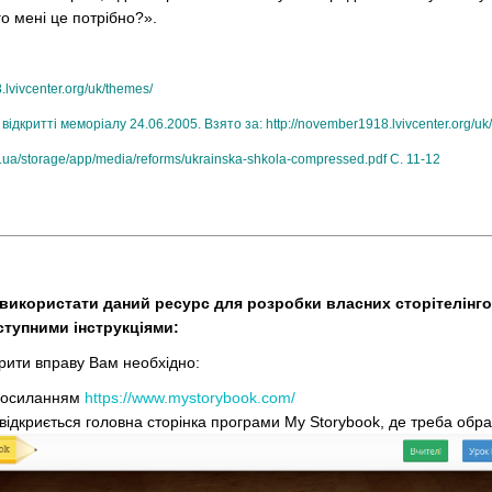
о мені це потрібно?».
.lvivcenter.org/uk/themes/
відкритті меморіалу 24.06.2005. Взято за:
http://november1918.lvivcenter.org/uk/
.ua/storage/app/media/reforms/ukrainska-shkola-compressed.pdf
С. 11-12
використати даний ресурс для розробки власних сторітелінго
тупними інструкціями:
орити вправу Вам необхідно:
посиланням
https://www.mystorybook.com/
ідкриється головна сторінка програми My Storybook, де треба обр