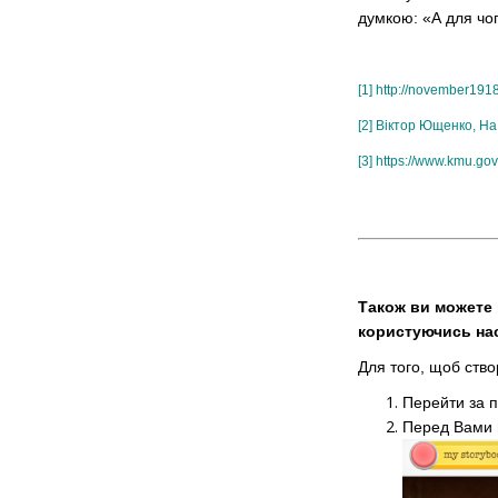
думкою: «А для чог
[1]
http://november1918
[2]
Віктор Ющенко, На 
[3]
https://www.kmu.gov
Також ви можете 
користуючись нас
Для того, щоб ств
Перейти за 
Перед Вами в