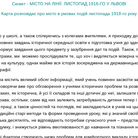
Сюжет -
МІСТО НА ЛІНІЇ: ЛИСТОПАД 1918-ГО У ЛЬВОВІ
Карта розповідає про місто в умовах подій листопада 1918-го року
 у школі, а також спілкуючись з колегами вчителями, я приходжу до 
новних завдань історичної середньої освіти є підготовка учня до здач
формує завдання цього предмету у зазубрення дат та подій. Також,
грами, ми можемо прослідкувати те, що хоч і виділяється мізерна 
 на культуру, однак майже вся історія зосереджена на державницьк
графії.
а містить великий обсяг інформації, який учень повинен засвоїти 
е говорячи вже про обговорення з учнями історичних проблем та роз
ких, як історична, й усі її складові та інші дотичні до неї, залишати
ава, остільки, саме від них залежить затребуваність дитини тепер і
праці, а також цінностей та поглядів, які закладаються в учнів на ц
иційні старі методи та форми проведення уроку, які у значній своїй
ька десятиліть, не відповідають потребам сучасного учня – предста
умку, і знижується рівень вмотивованості до навчання та пізнання н
і фактори створюють низку проблем для комфортного викладу історі