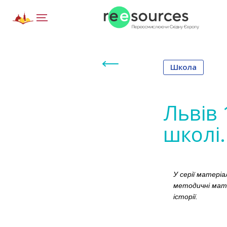
Школа
Львів 
школі.
У серії матері
методичні мате
історії.