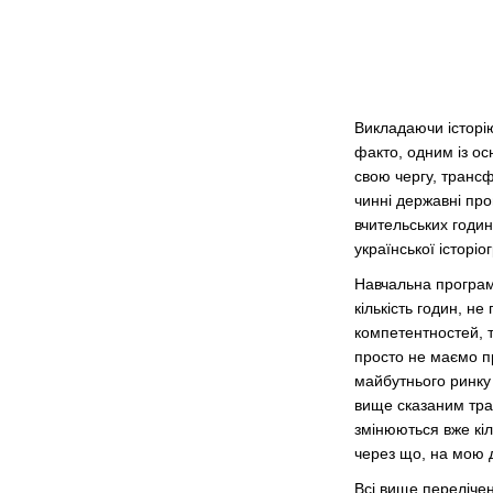
Викладаючи історію
факто, одним із ос
свою чергу, транс
чинні державні про
вчительських годин
української історіо
Навчальна програм
кількість годин, н
компетентностей, та
просто не маємо пр
майбутнього ринку 
вище сказаним трад
змінюються вже кіл
через що, на мою д
Всі вище перелічен