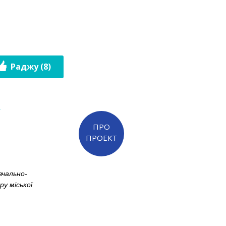
Раджу (8)
у
ПРО
ПРОЕКТ
вчально-
у міської