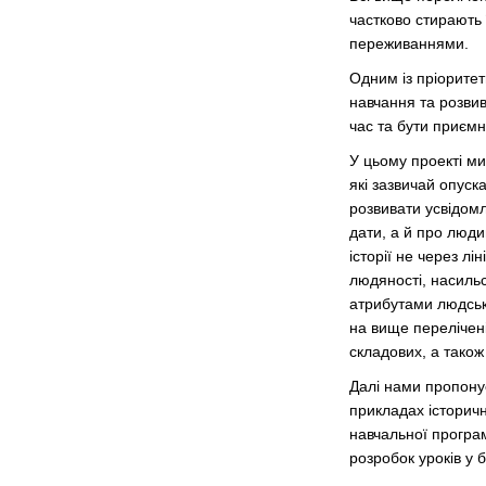
частково стирають 
переживаннями.
Одним із пріоритет
навчання та розвив
час та бути приєм
У цьому проекті ми
які зазвичай опуска
розвивати усвідомл
дати, а й про люди
історії не через л
людяності, насильст
атрибутами людсько
на вище перелічені
складових, а також
Далі нами пропонує
прикладах історичн
навчальної програм
розробок уроків у 