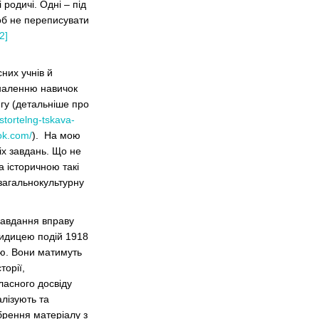
родичі. Одні – під
щоб не переписувати
[2]
них учнів й
оналенню навичок
нгу (детальніше про
stortelng-tskava-
ok.com/
). На мою
іх завдань. Що не
 історичною такі
 загальнокультурну
завдання вправу
евидицею подій 1918
ію. Вони матимуть
торії,
ласного досвіду
лізують та
брення матеріалу з