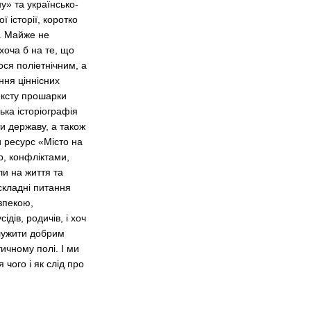
у» та українсько-
 історії, коротко
ї. Майже не
хоча б на те, що
ся поліетнічним, а
ння ціннісних
ексту прошарки
ька історіографія
ти державу, а також
 ресурс «Місто на
ір, конфліктами,
ли на життя та
 складні питання
езпекою,
дів, родичів, і хоч
служити добрим
ичному полі. І ми
 чого і як слід про