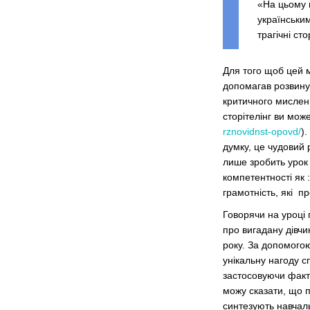
«На цьому ц
українським
трагічні ст
Для того щоб цей м
допомагав розвинут
критичного мисленн
сторітелінг ви мож
rznovidnst-opovd/
)
думку, це чудовий 
лише зробить урок
компетентності як 
грамотність, які п
Говорячи на уроці
про вигадану дівчи
року. За допомогою
унікальну нагоду с
застосовуючи факт
можу сказати, що п
синтезують навчал