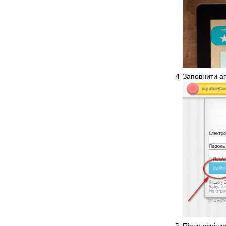
Заповнити ап
Після успішн