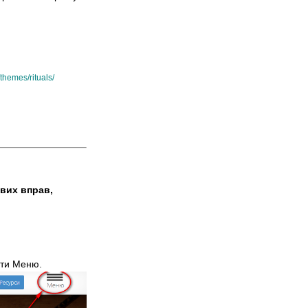
themes/rituals/
вих вправ,
ати Меню.