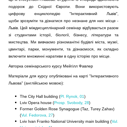
подорож до Східної Європи. Вони використовують
цифрову енциклопедію "Інтерактивний Львів",
щоби зрозуміти та дізнатися про незнане для них місце -
Львів. Цей міждисциплінарний семінар відбувається разом
зі студентами історії, біології, бізнесу, літератури та
мистецтва. Ми вивчаємо різноманітні будівлі міста, музеї,
цвинтарі, парки, монументи, та дізнаємося, як складно
включити множинні наративи в одну історію про місце.
Авторка семінарського курсу Мейгілл Фавлер
Матеріали для курсу опубліковані на карті "Інтерактивного
Львова" (англійською мовою):
The City Hall building (
Pl. Rynok, 01
)
Lviv Opera house (
Prosp. Svobody, 28
)
Former Golden Rose Synagogue (Taz, Turey Zahav)
(
Vul. Fedorova, 27
)
Lviv Ivan Franko National University main building (
Vul.