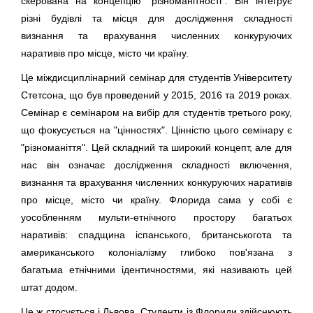
скерована на концепцію "різноманітності". Він інтегрує
різні будівлі та місця для дослідження складності
визнання та врахування численних конкуруючих
наративів про місце, місто чи країну.
Це міждисциплінарний семінар для студентів Університету
Стетсона, що був проведений у 2015, 2016 та 2019 роках.
Семінар є семінаром на вибір для студентів третього року,
що фокусується на "цінностях". Цінністю цього семінару є
"різноманіття". Цей складний та широкий концепт, але для
нас він означає дослідження складності включення,
визнання та врахування численних конкуруючих наративів
про місце, місто чи країну. Флорида сама у собі є
уособленням мульти-етнічного простору багатьох
наративів: спадщина іспанського, британськогота та
американського колоніалізму глибоко пов'язана з
багатьма етнічними ідентичностями, які називають цей
штат додом.
Це ж стосується і Львова. Студенти із Флориди здійснюють