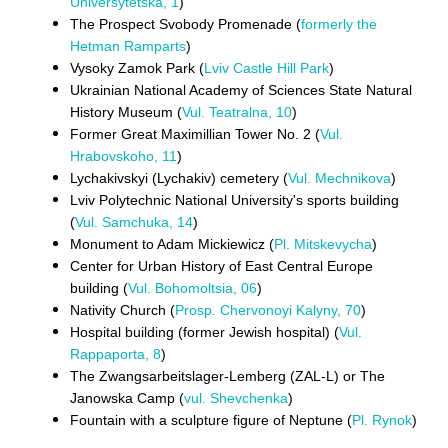
Universytetska, 1
)
The Prospect Svobody Promenade (
formerly the
Hetman Ramparts
)
Vysoky Zamok Park (
Lviv Castle Hill Park
)
Ukrainian National Academy of Sciences State Natural
History Museum (
Vul. Teatralna, 10
)
Former Great Maximillian Tower No. 2 (
Vul.
Hrabovskoho, 11
)
Lychakivskyi (Lychakiv) cemetery (
Vul. Mechnikova
)
Lviv Polytechnic National University's sports building
(
Vul. Samchuka, 14
)
Monument to Adam Mickiewicz (
Pl. Mitskevycha
)
Center for Urban History of East Central Europe
building (
Vul. Bohomoltsia, 06
)
Nativity Church (
Prosp. Chervonoyi Kalyny, 70
)
Hospital building (former Jewish hospital) (
Vul.
Rappaporta, 8
)
The Zwangsarbeitslager-Lemberg (ZAL-L) or The
Janowska Camp (
vul. Shevchenka
)
Fountain with a sculpture figure of Neptune (
Pl. Rynok
)